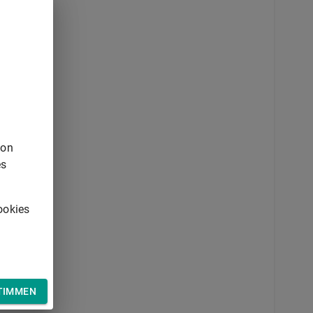
von
es
ookies
TIMMEN