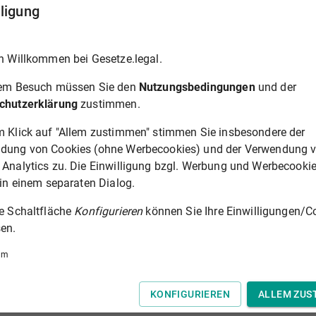
iswesen
lligung
icherung sowie der einstweiligen Unterbringung
h Willkommen bei Gesetze.legal.
rem Besuch müssen Sie den
Nutzungsbedingungen
und der
chutzerklärung
zustimmen.
m Klick auf "Allem zustimmen" stimmen Sie insbesondere der
verordnung)
dung von Cookies (ohne Werbecookies) und der Verwendung 
 im Vollstreckungsdienst
 Analytics zu. Die Einwilligung bzgl. Werbung und Werbecooki
 in einem separaten Dialog.
ach dem Grad der Erosionsgefährdung
ie Schaltfläche
Konfigurieren
können Sie Ihre Einwilligungen/C
en.
um
esen (FachV-Bibl)
KONFIGURIEREN
ALLEM ZUS