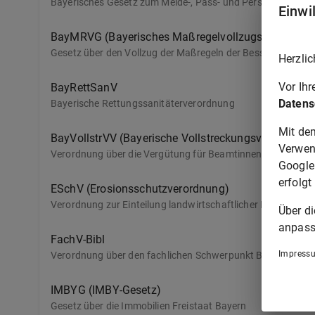
Bayerisches Gesetz zum Melde-, Pass- und Personalauswe
Einwi
BayMRVG (Bayerisches Maßregelvollzugsgesetz)
Gesetz über den Vollzug der Maßregeln der Besserung und S
Herzlic
Vor Ih
BayRettSanV
Datens
Bayerische Rettungssanitäterverordnung
Mit de
BayVollstrVV (Bayerische Vollstreckungsvergütungs
Verwen
Verordnung über die Vergütung für Beamtinnen und Beamte
Google
erfolgt
ESchV (Erosionsschutzverordnung)
Verordnung zur Einteilung landwirtschaftlicher Flächen n
Über d
anpass
FachV-Bibl
Impress
Verordnung über den fachlichen Schwerpunkt Bibliotheksw
IMBYG (IMBY-Gesetz)
Gesetz über die Immobilien Freistaat Bayern