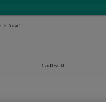
5
Seite 1
1
bis
12
von
12