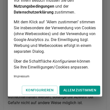
Vor Ihrem Besuch müssen Sie den
abzuwehren ist,
Nutzungsbedingungen
und der
Datenschutzerklärung
zustimmen.
2.
Maßnahmen gegen die nach den
Art. 7
oder
8
Verantwortlichen nicht oder nicht
Mit dem Klick auf "Allem zustimmen" stimmen
rechtzeitig möglich sind oder keinen Erfolg
Sie insbesondere der Verwendung von Cookies
versprechen,
(ohne Werbecookies) und der Verwendung von
Google Analytics zu. Die Einwilligung bzgl.
3.
die Polizei die Gefahr nicht oder nicht
Werbung und Werbecookies erfolgt in einem
rechtzeitig selbst oder durch Beauftragte
separaten Dialog.
abwehren kann und
Über die Schaltfläche
Konfigurieren
können
4.
die Personen ohne erhebliche eigene
Sie Ihre Einwilligungen/Cookies anpassen.
Gefährdung und ohne Verletzung
höherwertiger Pflichten in Anspruch
Impressum
genommen werden können.
KONFIGURIEREN
ALLEM ZUSTIMMEN
(2)
Die Maßnahmen nach Abs. 1 dürfen nur
aufrechterhalten werden, solange die Abwehr der
Gefahr nicht auf andere Weise möglich ist.