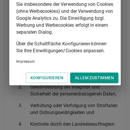
müssen die dafür maßgeblichen Gründe nennen
Sie insbesondere der Verwendung von Cookies
sowie Datum und Uhrzeit dieser Vorgänge enthalten
(ohne Werbecookies) und der Verwendung von
und, soweit möglich, die Feststellung der Identität der
Google Analytics zu. Die Einwilligung bzgl.
abrufenden oder offenlegenden Person sowie des
Werbung und Werbecookies erfolgt in einem
Empfängers ermöglichen.
separaten Dialog.
1
(3)
Die nach Abs. 2 erstellten Protokolle dürfen nur
Über die Schaltfläche
Konfigurieren
können
verwendet werden zur
Sie Ihre Einwilligungen/Cookies anpassen.
1.
Überprüfung der Rechtmäßigkeit der
Impressum
Datenverarbeitung, einschließlich der
Eigenüberwachung,
KONFIGURIEREN
ALLEM ZUSTIMMEN
2.
Gewährleistung der Integrität und
Sicherheit der personenbezogenen Daten,
3.
Verhütung oder Verfolgung von Straftaten
und Ordnungswidrigkeiten und
4.
Kontrolle durch den Landesbeauftragten.