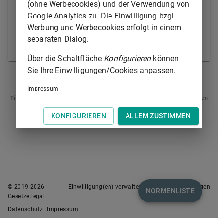
(ohne Werbecookies) und der Verwendung von
Abgabenordnung
und der zu ihrer Durchführung
Google Analytics zu. Die Einwilligung bzgl.
2
erlassenen Rechtsvorschriften entsprechend.
Soweit
Werbung und Werbecookies erfolgt in einem
nicht ein anderer Rechtsweg ausdrücklich gegeben
separaten Dialog.
ist, findet die
Finanzgerichtsordnung
Anwendung.
Über die Schaltfläche
Konfigurieren
können
Sie Ihre Einwilligungen/Cookies anpassen.
ART. 24
ART. 26
Impressum
Tipp
: Swipen Sie auf dem Bildschirm links oder rechts zur Navigation zwischen
Normen.
KONFIGURIEREN
ALLEM ZUSTIMMEN
© 2019-
2026
Einwilligung(en) verwalten
Nutzungsbedingungen
NORMENLISTE
Gesetze.legal
Datenschutz
Impressum