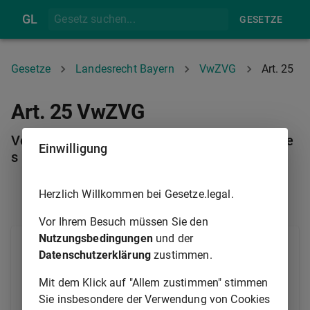
GL
GESETZE
Gesetze
Landesrecht Bayern
VwZVG
Art. 25
Art. 25 VwZVG
Vollstreckung von Geldforderungen des Staate
Einwilligung
s
Herzlich Willkommen bei Gesetze.legal.
ART. 24
ART. 26
Vor Ihrem Besuch müssen Sie den
Nutzungsbedingungen
und der
(1)
Vollstreckungsbehörden für Leistungsbescheide
Datenschutzerklärung
zustimmen.
des Staates sind die Finanzämter.
Mit dem Klick auf "Allem zustimmen" stimmen
1
(2)
Für das Verfahren der Finanzämter und die
Sie insbesondere der Verwendung von Cookies
Kosten der Vollstreckung gelten die Vorschriften der