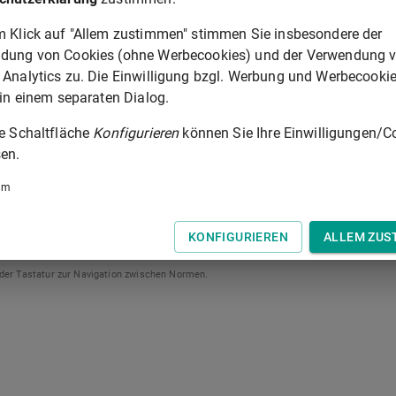
dung und Einziehung von Geldforderungen sind diese
m Klick auf "Allem zustimmen" stimmen Sie insbesondere der
dung von Cookies (ohne Werbecookies) und der Verwendung 
hts ihre Geldforderungen durch Verwaltungsakt geltend machen
 Analytics zu. Die Einwilligung bzgl. Werbung und Werbecooki
die Befugnis zur Anbringung der Vollstreckungsklausel und
 in einem separaten Dialog.
ndung und Einziehung von Geldforderungen erteilen, wenn bei
ie Schaltfläche
Konfigurieren
können Sie Ihre Einwilligungen/C
eistet ist, daß die Vollstreckungsverfahren ordnungsgemäß
en.
dnung
,
Art. 79
Abs. 4 der
Landkreisordnung
und
Art. 77
um
KONFIGURIEREN
ALLEM ZUS
ART. 28
 der Tastatur zur Navigation zwischen Normen.