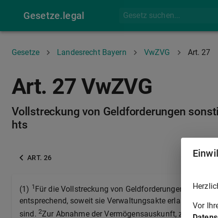
Gesetze.legal
Gesetze
Landesrecht Bayern
VwZVG
Art. 27
Art. 27 VwZVG
Vollstreckung von Geldforderungen sonsti
hts
Einwi
ART. 26
Herzlic
1
(1)
Für die Vollstreckung von Geldforderungen sonstiger 
entsprechend, soweit sie Verwaltungsakte erlassen könn
Vor Ih
2
sind.
Zur Abnahme der Vermögensauskunft, zur Hinterl
Datens