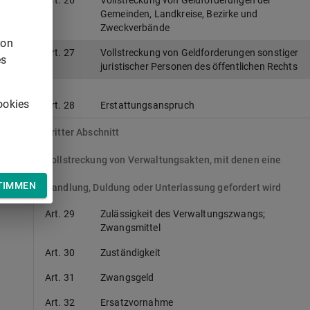
Art. 26
Vollstreckung von Geldforderungen der
Gemeinden, Landkreise, Bezirke und
Zweckverbände
von
Art. 27
Vollstreckung von Geldforderungen sonstiger
es
juristischer Personen des öffentlichen Rechts
ookies
Art. 28
Erstattungsanspruch
Dritter Abschnitt
Vollstreckung von Verwaltungsakten, mit denen eine
TIMMEN
Handlung, Duldung oder Unterlassung gefordert wird
Art. 29
Zulässigkeit des Verwaltungszwangs;
Zwangsmittel
Art. 30
Zuständigkeit
Art. 31
Zwangsgeld
Art. 32
Ersatzvornahme