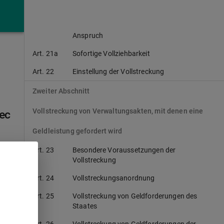
Art. 20
Begriffsbestimmungen
Art. 21
Einwendungen gegen den zu vollstreckenden
Anspruch
Art. 21a
Sofortige Vollziehbarkeit
Art. 22
Einstellung der Vollstreckung
Zweiter Abschnitt
Vollstreckung von Verwaltungsakten, mit denen eine
Rec
Geldleistung gefordert wird
Art. 23
Besondere Voraussetzungen der
Vollstreckung
Art. 24
Vollstreckungsanordnung
Art. 25
Vollstreckung von Geldforderungen des
Staates