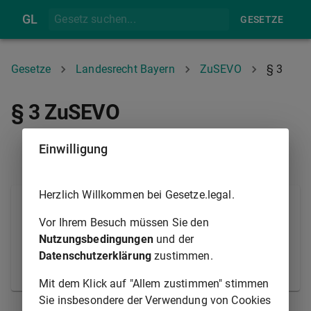
GL
GESETZE
Gesetze
Landesrecht Bayern
ZuSEVO
§ 3
§ 3 ZuSEVO
Einwilligung
§ 2
§ 4
Herzlich Willkommen bei Gesetze.legal.
Die einem Zeugen, Sachverständigen, Dolmetscher
oder Übersetzer zu gewährende Entschädigung wird
Vor Ihrem Besuch müssen Sie den
von der Behörde festgesetzt, die die Heranziehung
Nutzungsbedingungen
und der
des Zeugen, Sachverständigen, Dolmetschers oder
Datenschutzerklärung
zustimmen.
Übersetzers verfügt hat.
Mit dem Klick auf "Allem zustimmen" stimmen
Sie insbesondere der Verwendung von Cookies