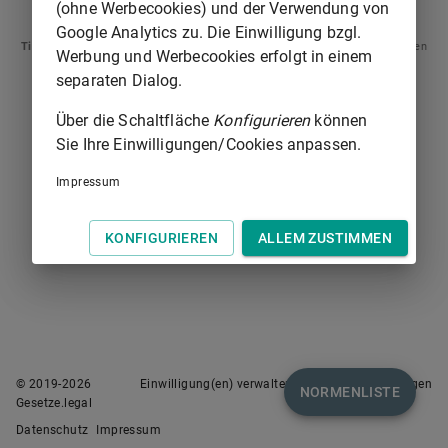
§ 2
§ 4
(ohne Werbecookies) und der Verwendung von
Google Analytics zu. Die Einwilligung bzgl.
Tipp
: Swipen Sie auf dem Bildschirm links oder rechts zur Navigation zwischen
Werbung und Werbecookies erfolgt in einem
Normen.
separaten Dialog.
Über die Schaltfläche
Konfigurieren
können
Sie Ihre Einwilligungen/Cookies anpassen.
Impressum
KONFIGURIEREN
ALLEM ZUSTIMMEN
© 2019-
2026
Einwilligung(en) verwalten
Nutzungsbedingungen
NORMENLISTE
Gesetze.legal
Datenschutz
Impressum