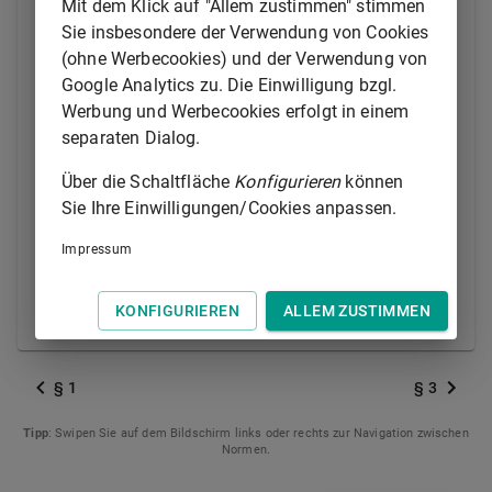
den Sätzen des Gesetzes über die Entschädigung von
Mit dem Klick auf "Allem zustimmen" stimmen
2)
Zeugen und Sachverständigen
und
§ 1
Abs. 2.
Sie insbesondere der Verwendung von Cookies
(ohne Werbecookies) und der Verwendung von
1
(2)
Werden Angehörige von Behörden im Sinn des
Google Analytics zu. Die Einwilligung bzgl.
Art. 1
Abs. 2
BayVwVfG
zu
Werbung und Werbecookies erfolgt in einem
Sachverständigenleistungen herangezogen, die sie in
separaten Dialog.
Erfüllung ihrer Dienstaufgaben erbringen, ist die
Über die Schaltfläche
Konfigurieren
können
2
Entschädigung an die Behörde zu zahlen.
Absatz 1
Sie Ihre Einwilligungen/Cookies anpassen.
gilt entsprechend.
Impressum
Fußnote(n):
3)
BayRS 2010-1-I
KONFIGURIEREN
ALLEM ZUSTIMMEN
2)
BGBl. FN 367-1
§ 1
§ 3
Tipp
: Swipen Sie auf dem Bildschirm links oder rechts zur Navigation zwischen
Normen.