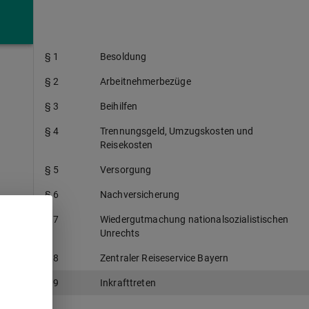
§ 1
Besoldung
§ 2
Arbeitnehmerbezüge
§ 3
Beihilfen
§ 4
Trennungsgeld, Umzugskosten und
Reisekosten
§ 5
Versorgung
§ 6
Nachversicherung
§ 7
Wiedergutmachung nationalsozialistischen
Unrechts
§ 8
Zentraler Reiseservice Bayern
§ 9
Inkrafttreten