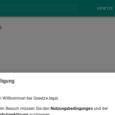
GESETZE
9
lligung
1
n Kraft
.
h Willkommen bei Gesetze.legal.
rem Besuch müssen Sie den
Nutzungsbedingungen
und der
rordnung in der ursprünglichen Fassung vom 10. Januar 1989 (GVBl S. 5).
chutzerklärung
zustimmen.