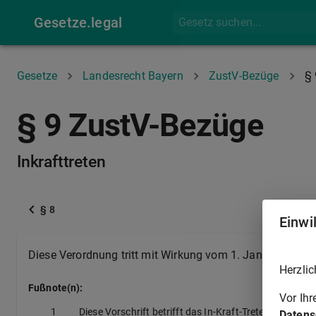
Gesetze.legal
Gesetze
Landesrecht Bayern
ZustV-Bezüge
§ 
§ 9 ZustV-Bezüge
Inkrafttreten
§ 8
Einwi
Diese Verordnung tritt mit Wirkung vom 1. Januar 1989 i
Herzlic
Fußnote(n):
Vor Ih
1
Diese Vorschrift betrifft das In-Kraft-Treten der Ve
Datens