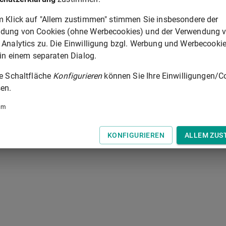
erungen ergibt sich aus den jeweiligen Änderungsverordnungen.
m Klick auf "Allem zustimmen" stimmen Sie insbesondere der
dung von Cookies (ohne Werbecookies) und der Verwendung 
 Analytics zu. Die Einwilligung bzgl. Werbung und Werbecooki
 in einem separaten Dialog.
 der Tastatur zur Navigation zwischen Normen.
ie Schaltfläche
Konfigurieren
können Sie Ihre Einwilligungen/C
en.
um
KONFIGURIEREN
ALLEM ZUS