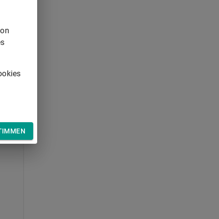
von
es
ookies
TIMMEN