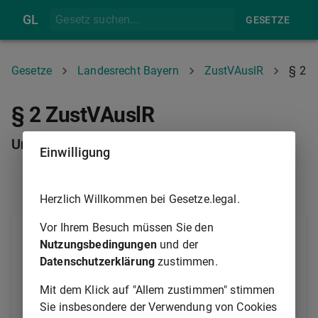
GL
GESETZE
Gesetze
Landesrecht Bayern
ZustVAuslR
§ 2
§ 2 ZustVAuslR
Untere Ausländerbehörden
Einwilligung
§ 1
§ 3
Herzlich Willkommen bei Gesetze.legal.
Vor Ihrem Besuch müssen Sie den
Der Vollzug des
Aufenthaltsgesetzes (AufenthG)
Nutzungsbedingungen
und der
und ausländerrechtlicher Bestimmungen in anderen
Datenschutzerklärung
zustimmen.
Gesetzen (Ausländerrecht) obliegt den
Kreisverwaltungsbehörden, soweit nicht nach den
Mit dem Klick auf "Allem zustimmen" stimmen
§§ 3
bis 6 die Zuständigkeit einer anderen
Sie insbesondere der Verwendung von Cookies