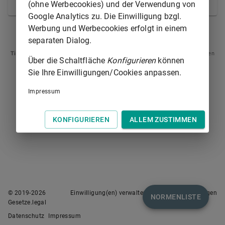
Ausländerbehörde gegeben ist.
(ohne Werbecookies) und der Verwendung von
Google Analytics zu. Die Einwilligung bzgl.
Werbung und Werbecookies erfolgt in einem
§ 1
§ 3
separaten Dialog.
Tipp
: Swipen Sie auf dem Bildschirm links oder rechts zur Navigation zwischen
Über die Schaltfläche
Konfigurieren
können
Normen.
Sie Ihre Einwilligungen/Cookies anpassen.
Impressum
KONFIGURIEREN
ALLEM ZUSTIMMEN
© 2019-
2026
Einwilligung(en) verwalten
Nutzungsbedingungen
NORMENLISTE
Gesetze.legal
Datenschutz
Impressum