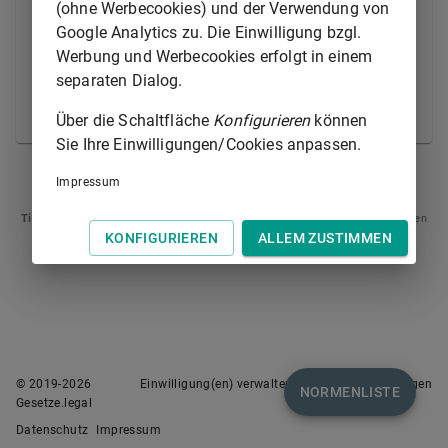
(ohne Werbecookies) und der Verwendung von
1.
Verträge abschließt oder vermittelt oder
Google Analytics zu. Die Einwilligung bzgl.
Aufträge einholt oder
Werbung und Werbecookies erfolgt in einem
2.
einen Bestand von Gütern oder Waren
separaten Dialog.
unterhält und davon Auslieferungen
vornimmt.
Über die Schaltfläche
Konfigurieren
können
Sie Ihre Einwilligungen/Cookies anpassen.
§ 12
§ 14
Impressum
Tipp
: Swipen Sie auf dem Bildschirm links oder rechts zur Navigation zwischen
Normen.
KONFIGURIEREN
ALLEM ZUSTIMMEN
© 2019-
2026
Einwilligung(en) verwalten
Nutzungsbedingungen
NORMENLISTE
Gesetze.legal
Datenschutz
Impressum