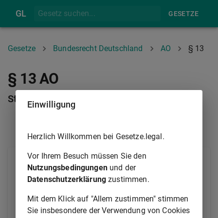
GL
GESETZE
Gesetze
Bundesrecht Deutschland
AO
§ 13
§ 13 AO
Ständiger Vertreter
Einwilligung
§ 12
§ 14
Herzlich Willkommen bei Gesetze.legal.
Vor Ihrem Besuch müssen Sie den
Ständiger Vertreter ist eine Person, die nachhaltig die
Nutzungsbedingungen
und der
Geschäfte eines Unternehmens besorgt und dabei
Datenschutzerklärung
zustimmen.
dessen Sachweisungen unterliegt. Ständiger Vertreter
ist insbesondere eine Person, die für ein Unternehmen
Mit dem Klick auf "Allem zustimmen" stimmen
nachhaltig
Sie insbesondere der Verwendung von Cookies