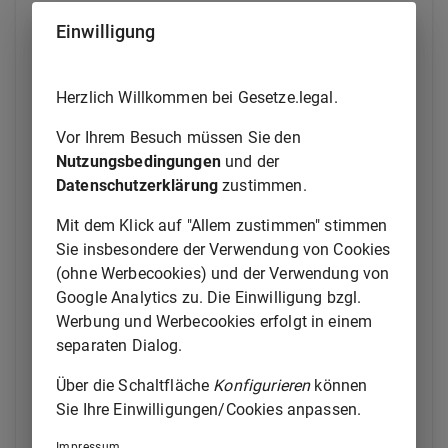
(2) Rechtsfähige Personenvereinigungen sind
Einwilligung
insbesondere
1.
Vereine ohne Rechtspersönlichkeit (
§ 54
Herzlich Willkommen bei Gesetze.legal.
des
Bürgerlichen Gesetzbuchs
),
2.
rechtsfähige Personengesellschaften
Vor Ihrem Besuch müssen Sie den
einschließlich Gesellschaften (
§ 705
des
Nutzungsbedingungen
und der
Bürgerlichen Gesetzbuchs
),
Datenschutzerklärung
zustimmen.
Personenhandelsgesellschaften,
Mit dem Klick auf "Allem zustimmen" stimmen
Partnerschaftsgesellschaften,
Sie insbesondere der Verwendung von Cookies
Partenreedereien und Europäische
(ohne Werbecookies) und der Verwendung von
wirtschaftliche Interessenvereinigungen
Google Analytics zu. Die Einwilligung bzgl.
und
Werbung und Werbecookies erfolgt in einem
3.
Gemeinschaften der Wohnungseigentümer
separaten Dialog.
(
§ 9a
des
Wohnungseigentumsgesetzes
).
Über die Schaltfläche
Konfigurieren
können
Sie Ihre Einwilligungen/Cookies anpassen.
(3) Nicht rechtsfähige Personenvereinigungen sind
insbesondere
Impressum