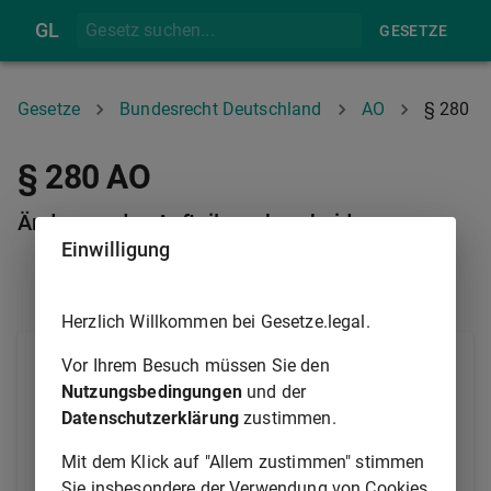
GL
GESETZE
Gesetze
Bundesrecht Deutschland
AO
§ 280
§ 280 AO
Änderung des Aufteilungsbescheids
Einwilligung
§ 279
§ 281
Herzlich Willkommen bei Gesetze.legal.
(1) Der Aufteilungsbescheid kann außer in den Fällen
Vor Ihrem Besuch müssen Sie den
des
§ 129
nur geändert werden, wenn
Nutzungsbedingungen
und der
Datenschutzerklärung
zustimmen.
1.
nachträglich bekannt wird, dass die
Aufteilung auf unrichtigen Angaben beruht
Mit dem Klick auf "Allem zustimmen" stimmen
und die rückständige Steuer infolge
Sie insbesondere der Verwendung von Cookies