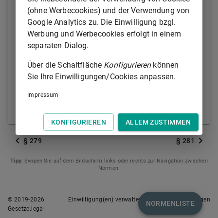
falscher Aufteilung ganz oder teilweise
(ohne Werbecookies) und der Verwendung von
nicht beigetrieben werden konnte,
Google Analytics zu. Die Einwilligung bzgl.
2.
sich die rückständige Steuer durch
Werbung und Werbecookies erfolgt in einem
Aufhebung oder Änderung der
separaten Dialog.
Steuerfestsetzung oder ihre Berichtigung
Über die Schaltfläche
Konfigurieren
können
nach
§ 129
erhöht oder vermindert.
Sie Ihre Einwilligungen/Cookies anpassen.
(2) Nach Beendigung der Vollstreckung ist eine
Impressum
Änderung des Aufteilungsbescheids oder seine
Berichtigung nach
§ 129
nicht mehr zulässig.
KONFIGURIEREN
ALLEM ZUSTIMMEN
§ 279
§ 281
Tipp
: Swipen Sie auf dem Bildschirm links oder rechts zur Navigation zwischen
Normen.
© 2019-
2026
Einwilligung(en) verwalten
Nutzungsbedingungen
NORMENLISTE
Gesetze.legal