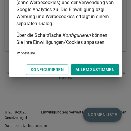
(ohne Werbecookies) und der Verwendung von
unternommen hat.
Google Analytics zu. Die Einwilligung bzgl.
Werbung und Werbecookies erfolgt in einem
(3) Die Gebühr beträgt 57,20 Euro.
separaten Dialog.
(4) Wird die Verwertung abgewendet (
§ 296 Absatz
Über die Schaltfläche
Konfigurieren
können
1 Satz 4
), ist eine Gebühr von 28,60 Euro zu
Sie Ihre Einwilligungen/Cookies anpassen.
erheben.
Impressum
§ 340
§ 342
KONFIGURIEREN
ALLEM ZUSTIMMEN
Tipp
: Swipen Sie auf dem Bildschirm links oder rechts zur Navigation zwischen
Normen.
© 2019-
2026
Einwilligung(en) verwalten
Nutzungsbedingungen
NORMENLISTE
Gesetze.legal
Datenschutz
Impressum