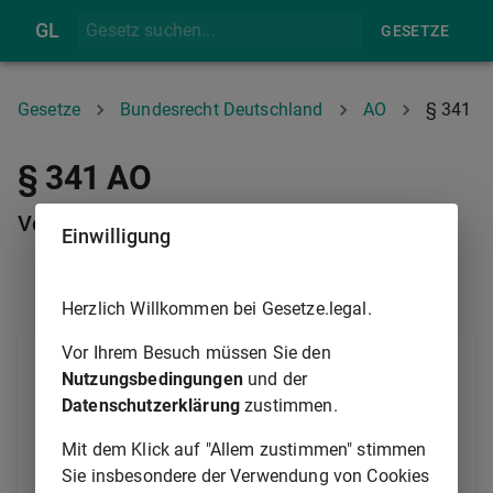
GL
GESETZE
Gesetze
Bundesrecht Deutschland
AO
§ 341
§ 341 AO
Verwertungsgebühr
Einwilligung
§ 340
§ 342
Herzlich Willkommen bei Gesetze.legal.
Vor Ihrem Besuch müssen Sie den
(1) Die Verwertungsgebühr wird für die Versteigerung
Nutzungsbedingungen
und der
und andere Verwertung von Gegenständen erhoben.
Datenschutzerklärung
zustimmen.
(2) Die Gebühr entsteht, sobald der
Mit dem Klick auf "Allem zustimmen" stimmen
Vollziehungsbeamte oder ein anderer Beauftragter
Sie insbesondere der Verwendung von Cookies
Schritte zur Ausführung des Verwertungsauftrags