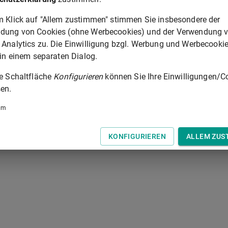
m Klick auf "Allem zustimmen" stimmen Sie insbesondere der
 der Tastatur zur Navigation zwischen Normen.
dung von Cookies (ohne Werbecookies) und der Verwendung 
 Analytics zu. Die Einwilligung bzgl. Werbung und Werbecooki
 in einem separaten Dialog.
ie Schaltfläche
Konfigurieren
können Sie Ihre Einwilligungen/C
en.
um
KONFIGURIEREN
ALLEM ZUS