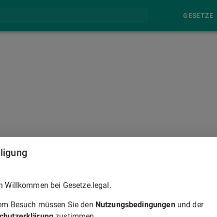
GESETZE
§ 364A
lligung
, die Unterlagen der Besteuerung auf Antrag oder, wenn die
h Willkommen bei Gesetze.legal.
 wegen offenzulegen.
rem Besuch müssen Sie den
Nutzungsbedingungen
und der
chutzerklärung
zustimmen.
§ 364A