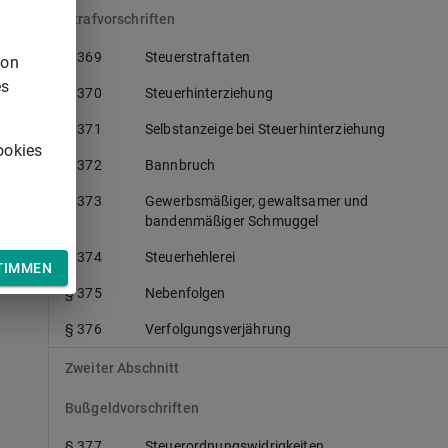
Strafvorschriften
§ 369
Steuerstraftaten
von
es
§ 370
Steuerhinterziehung
§ 371
Selbstanzeige bei Steuerhinterziehung
ookies
§ 372
Bannbruch
§ 373
Gewerbsmäßiger, gewaltsamer und
bandenmäßiger Schmuggel
§ 374
Steuerhehlerei
TIMMEN
§ 375
Nebenfolgen
§ 376
Verfolgungsverjährung
Zweiter Abschnitt
Bußgeldvorschriften
§ 377
Steuerordnungswidrigkeiten