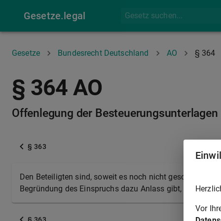
Gesetze.legal
Gesetze
Bundesrecht Deutschland
AO
§ 364
§ 364 AO
Offenlegung der Besteuerungsunterlagen
§ 363
Einwi
Den Beteiligten sind, soweit es noch nicht geschehen ist
Herzlic
Begründung des Einspruchs dazu Anlass gibt, von Amts
Vor Ih
Datens
§ 363