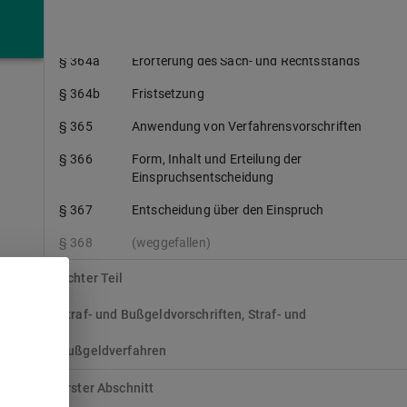
§ 364
Offenlegung der Besteuerungsunterlagen
§ 364a
Erörterung des Sach- und Rechtsstands
§ 364b
Fristsetzung
§ 365
Anwendung von Verfahrensvorschriften
§ 366
Form, Inhalt und Erteilung der
Einspruchsentscheidung
§ 367
Entscheidung über den Einspruch
§ 368
(weggefallen)
Achter Teil
Straf- und Bußgeldvorschriften, Straf- und
Bußgeldverfahren
Erster Abschnitt