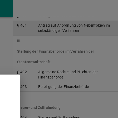
§ 399
Rechte und Pflichten der Finanzbehörde
§ 400
Antrag auf Erlass eines Strafbefehls
§ 401
Antrag auf Anordnung von Nebenfolgen im
selbständigen Verfahren
III.
Stellung der Finanzbehörde im Verfahren der
Staatsanwaltschaft
§ 402
Allgemeine Rechte und Pflichten der
Finanzbehörde
§ 403
Beteiligung der Finanzbehörde
IV.
Steuer- und Zollfahndung
§ 404
Steuer- und Zollfahndung