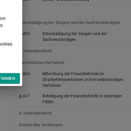
V.
von
Entschädigung der Zeugen und der Sachverständigen
es
§ 405
Entschädigung der Zeugen und der
Sachverständigen
ookies
3. Unterabschnitt
Gerichtliches Verfahren
§ 406
Mitwirkung der Finanzbehörde im
TIMMEN
Strafbefehlsverfahren und im selbständigen
Verfahren
§ 407
Beteiligung der Finanzbehörde in sonstigen
Fällen
4. Unterabschnitt
Kosten des Verfahrens