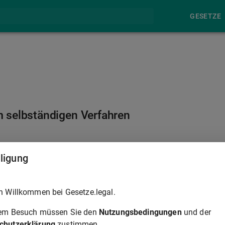
GESETZE
 selbständigen Verfahren
§ 402
lligung
ung selbständig anzuordnen oder eine Geldbuße gegen eine
h Willkommen bei Gesetze.legal.
ändig festzusetzen (§§ 435, 444 Absatz 3 der
rem Besuch müssen Sie den
Nutzungsbedingungen
und der
chutzerklärung
zustimmen.