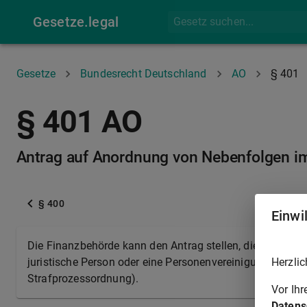
Gesetze.legal
Gesetze
Bundesrecht Deutschland
AO
§ 401
§ 401 AO
Antrag auf Anordnung von Nebenfolgen im
§ 400
Einwi
Die Finanzbehörde kann den Antrag stellen, die Einzieh
Herzlic
juristische Person oder eine Personenvereinigung selbst
Strafprozessordnung).
Vor Ih
Datens