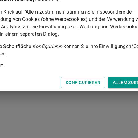
§ 402
m Klick auf "Allem zustimmen" stimmen Sie insbesondere der
dung von Cookies (ohne Werbecookies) und der Verwendung 
 der Tastatur zur Navigation zwischen Normen.
 Analytics zu. Die Einwilligung bzgl. Werbung und Werbecooki
 in einem separaten Dialog.
ie Schaltfläche
Konfigurieren
können Sie Ihre Einwilligungen/C
en.
um
KONFIGURIEREN
ALLEM ZUS