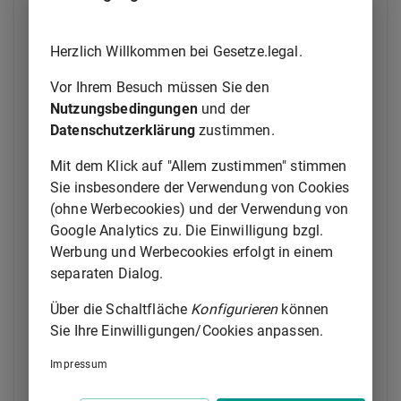
zu verwendenden Mittel. Ist der
Höchstbetrag für die Bildung der freien
Rücklage in einem Jahr nicht
Herzlich Willkommen bei Gesetze.legal.
ausgeschöpft, kann diese unterbliebene
Vor Ihrem Besuch müssen Sie den
Zuführung in den folgenden zwei Jahren
Nutzungsbedingungen
und der
nachgeholt werden;
Datenschutzerklärung
zustimmen.
4.
einer Rücklage zum Erwerb von
Gesellschaftsrechten zur Erhaltung der
Mit dem Klick auf "Allem zustimmen" stimmen
prozentualen Beteiligung an
Sie insbesondere der Verwendung von Cookies
Kapitalgesellschaften zuführen, wobei die
(ohne Werbecookies) und der Verwendung von
Höhe dieser Rücklage die Höhe der
Google Analytics zu. Die Einwilligung bzgl.
Rücklage nach Nummer 3 mindert.
Werbung und Werbecookies erfolgt in einem
separaten Dialog.
(2) Die Bildung von Rücklagen nach Absatz 1 hat
innerhalb der Frist des
§ 55 Absatz 1 Nummer 5
Über die Schaltfläche
Konfigurieren
können
Satz 3
zu erfolgen. Rücklagen nach Absatz 1
Sie Ihre Einwilligungen/Cookies anpassen.
Nummer 1, 2 und 4 sind unverzüglich aufzulösen,
sobald der Grund für die Rücklagenbildung entfallen
Impressum
ist. Die freigewordenen Mittel sind innerhalb der Frist