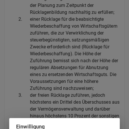
der Planung zum Zeitpunkt der
Rücklagenbildung nachhaltig zu erfüllen;
2.
einer Rücklage für die beabsichtigte
Wiederbeschaffung von Wirtschaftsgütern
zuführen, die zur Verwirklichung der
steuerbegünstigten, satzungsmäßigen
Zwecke erforderlich sind (Rücklage für
Wiederbeschaffung). Die Höhe der
Zuführung bemisst sich nach der Höhe der
regulären Absetzungen für Abnutzung
eines zu ersetzenden Wirtschaftsguts. Die
Voraussetzungen für eine höhere
Zuführung sind nachzuweisen;
3.
der freien Rücklage zuführen, jedoch
höchstens ein Drittel des Überschusses aus
der Vermögensverwaltung und darüber
hinaus höchstens 10 Prozent der sonstigen
nach
§ 55 Absatz 1 Nummer 5
zeitnah
Einwilligung