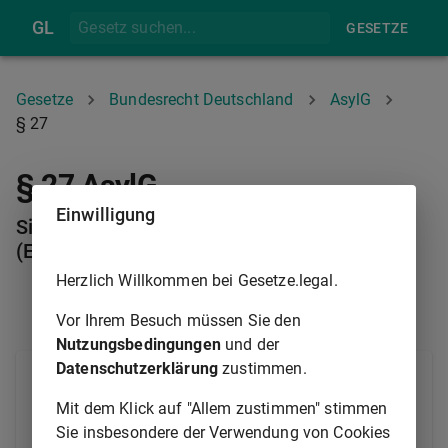
GL
GESETZE
Gesetze
Bundesrecht Deutschland
AsylG
§ 27
§ 27 AsylG
Einwilligung
Sichere Drittstaaten im Sinne der Verordnung
(EU) 2024/1348
Herzlich Willkommen bei Gesetze.legal.
§ 26A
§ 28
Vor Ihrem Besuch müssen Sie den
Nutzungsbedingungen
und der
Datenschutzerklärung
zustimmen.
(1) Die Bundesregierung bestimmt durch
Rechtsverordnung ohne Zustimmung des
Mit dem Klick auf "Allem zustimmen" stimmen
Bundesrates sichere Drittstaaten im Sinne des
Sie insbesondere der Verwendung von Cookies