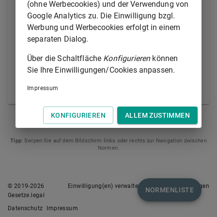
Artikels 64 der Verordnung (EU) 2024/1348.
(ohne Werbecookies) und der Verwendung von
Google Analytics zu. Die Einwilligung bzgl.
(2) Die Bundesregierung legt dem Deutschen
Werbung und Werbecookies erfolgt in einem
Bundestag alle zwei Jahre, erstmals zum 12. Juni
separaten Dialog.
2027, einen Bericht darüber vor, ob die
Voraussetzungen für die Bestimmung weiterhin
Über die Schaltfläche
Konfigurieren
können
vorliegen, soweit die sicheren Drittstaaten nicht nach
Sie Ihre Einwilligungen/Cookies anpassen.
Artikel 61 Absatz 1
der
Verordnung (EU)
Impressum
2024/1348
auf Unionsebene bestimmt wurden.
KONFIGURIEREN
ALLEM ZUSTIMMEN
§ 26A
§ 28
Tipp
: Swipen Sie auf dem Bildschirm links oder rechts zur Navigation zwischen
Normen.
© 2019-
2026
Einwilligung(en) verwalten
Nutzungsbedingungen
NORMENLISTE
Gesetze.legal
Datenschutz
Impressum