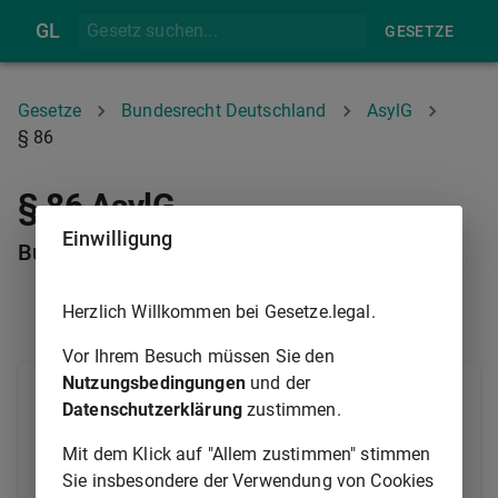
GL
GESETZE
Gesetze
Bundesrecht Deutschland
AsylG
§ 86
§ 86 AsylG
Einwilligung
Bußgeldvorschriften
Herzlich Willkommen bei Gesetze.legal.
§ 85
§ 87
Vor Ihrem Besuch müssen Sie den
Nutzungsbedingungen
und der
(1) Ordnungswidrig handelt, wer
Datenschutzerklärung
zustimmen.
1.
entgegen
§ 25 Absatz 5 Satz 1 Nummer
Mit dem Klick auf "Allem zustimmen" stimmen
2
eine dort genannte Tonaufzeichnung
Sie insbesondere der Verwendung von Cookies
oder einen dort genannten Ausschnitt