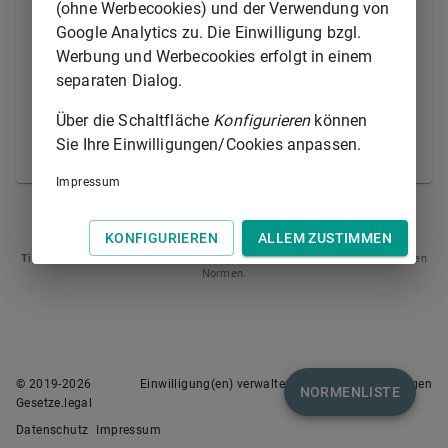
(ohne Werbecookies) und der Verwendung von
veröffentlicht oder zugänglich macht oder
Google Analytics zu. Die Einwilligung bzgl.
2.
als Ausländer einer
Werbung und Werbecookies erfolgt in einem
Aufenthaltsbeschränkung nach
§ 56
separaten Dialog.
oder
§ 59b Absatz 1
zuwiderhandelt.
Über die Schaltfläche
Konfigurieren
können
(2) Die Ordnungswidrigkeit kann mit einer Geldbuße
Sie Ihre Einwilligungen/Cookies anpassen.
bis zu dreitausend Euro geahndet werden.
Impressum
§ 85
§ 87
KONFIGURIEREN
ALLEM ZUSTIMMEN
Tipp
: Swipen Sie auf dem Bildschirm links oder rechts zur Navigation zwischen
Normen.
© 2019-
2026
Einwilligung(en) verwalten
Nutzungsbedingungen
NORMENLISTE
Gesetze.legal
Datenschutz
Impressum