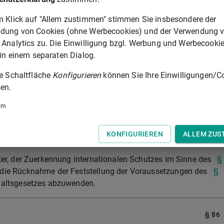
t ausübt,
m Klick auf "Allem zustimmen" stimmen Sie insbesondere der
seres Wissen eine erforderliche Angabe zu seinem Alter, seiner
dung von Cookies (ohne Werbecookies) und der Verwendung 
 nicht richtig oder nicht vollständig macht, soweit nicht die Tat
 Analytics zu. Die Einwilligung bzgl. Werbung und Werbecooki
 in einem separaten Dialog.
n Pass, Passersatz, erforderliche Urkunden, sonstige
händigt oder überlässt.
ie Schaltfläche
Konfigurieren
können Sie Ihre Einwilligungen/C
en.
strafe wird bestraft, wer im Asylverfahren vor dem Bundesamt
tändige Angaben macht oder benutzt, um
um
rkennung internationalen Schutzes im Sinne des
§ 1 Absatz 1
KONFIGURIEREN
ALLEM ZUS
etzungen des
§ 60 Absatz 5 oder Absatz 7
des
ter, der Zuerkennung internationalen Schutzes im Sinne des
§
 die Rücknahme der Feststellung der Voraussetzungen des
§
altsgesetzes abzuwenden.
§ 86