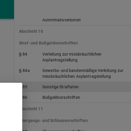
§ 83c
Anwendbares Verfahren für die Anordnung
und Befristung von Einreise- und
Aufenthaltsverboten
Abschnitt 10
Straf- und Bußgeldvorschriften
§ 84
Verleitung zur missbräuchlichen
Asylantragstellung
§ 84a
Gewerbs- und bandenmäßige Verleitung zur
missbräuchlichen Asylantragstellung
§ 85
Sonstige Straftaten
§ 86
Bußgeldvorschriften
Abschnitt 11
Übergangs- und Schlussvorschriften