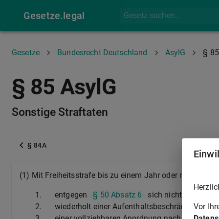
Gesetze.legal
Gesetze
Bundesrecht Deutschland
AsylG
§ 85
§ 85 AsylG
Sonstige Straftaten
§ 84A
Einwi
(1) Mit Freiheitsstrafe bis zu einem Jahr oder mit Geldstr
Herzlic
1.
entgegen
§ 50 Absatz 6
sich nicht unverzügl
Vor Ih
2.
wiederholt einer Aufenthaltsbeschränkung na
Datens
3.
einer vollziehbaren Anordnung nach
§ 60 Abs