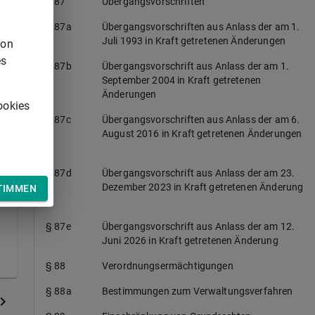
§ 87
Übergangsvorschriften
§ 87a
Übergangsvorschriften aus Anlass der am 1.
Juli 1993 in Kraft getretenen Änderungen
von
es
§ 87b
Übergangsvorschrift aus Anlass der am 1.
September 2004 in Kraft getretenen
Änderungen
ookies
§ 87c
Übergangsvorschriften aus Anlass der am 6.
August 2016 in Kraft getretenen Änderungen
§ 87d
Übergangsvorschrift aus Anlass der am 23.
Dezember 2023 in Kraft getretenen Änderung
TIMMEN
§ 87e
Übergangsvorschrift aus Anlass der am 12.
Juni 2026 in Kraft getretenen Änderung
§ 88
Verordnungsermächtigungen
§ 88a
Bestimmungen zum Verwaltungsverfahren