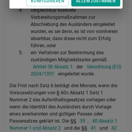
KONFIGURIEREN
ALLEM ZUSTIMMEN
Abschiebung eingeleitet wurde,
4.
vergleichbar konkrete
Vorbereitungsmaßnahmen zur
Abschiebung des Ausländers eingeleitet
wurden, es sei denn, es ist von vornherein
absehbar, dass diese nicht zum Erfolg
führen, oder
5.
ein Verfahren zur Bestimmung des
zuständigen Mitgliedstaates gemäß
Artikel 38 Absatz 1
der
Verordnung (EU)
2024/1351
eingeleitet wurde.
Die Frist nach Satz 6 beträgt drei Monate, wenn die
Voraussetzungen von § 60c Absatz 1 Satz 1
Nummer 2 des Aufenthaltsgesetzes vorliegen oder
wenn die Identität des Ausländers durch Vorlage
eines anerkannten und gültigen Passes oder
Passersatzes geklärt ist. Die §§
39
,
40 Absatz 1
Nummer 1 und Absatz 2
und die §§
41
und
42