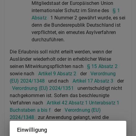
Mitgliedstaat der Europäischen Union
internationaler Schutz im Sinne des
§ 1
Absatz
1 Nummer 2 gewährt wurde, es sei
denn die Bundesrepublik Deutschland ist
verpflichtet, ein erneutes Asylverfahren
durchzuführen.
Die Erlaubnis soll nicht erteilt werden, wenn der
Ausländer wiederholt oder in erheblicher Weise
seinen Mitwirkungspflichten nach
§ 15 Absatz 2
sowie nach
Artikel 9 Absatz 2
der
Verordnung
(EU) 2024/1348
und nach
Artikel 17 Absatz 3
der
Verordnung (EU) 2024/1351
unentschuldigt nicht
nachgekommen ist. Sofern das beschleunigte
Verfahren nach
Artikel 42 Absatz 1 Unterabsatz 1
Buchstaben a bis f
der
Verordnung (EU)
2024/1348
zur Anwendung gelangt, wird die
Erlaubnis zur Beschäftigung nicht erteilt oder eine
Einwilligung
bereits erteilte Erlaubnis widerrufen oder