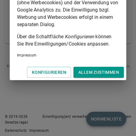
(ohne Werbecookies) und der Verwendung von
14 Absatz 1a der Baunutzungsverordnung nicht
Google Analytics zu. Die Einwilligung bzgl.
anzuwenden; für die der öffentlichen Versorgung mit
Werbung und Werbecookies erfolgt in einem
Telekommunikationsdienstleistungen dienenden
separaten Dialog.
Nebenanlagen gilt dort § 14 Absatz 2 der
Baunutzungsverordnung entsprechend.
Über die Schaltfläche
Konfigurieren
können
Sie Ihre Einwilligungen/Cookies anpassen.
§ 245C
§ 245E
Impressum
Tipp
: Swipen Sie auf dem Bildschirm links oder rechts zur Navigation zwischen
Normen.
KONFIGURIEREN
ALLEM ZUSTIMMEN
© 2019-
2026
Einwilligung(en) verwalten
Nutzungsbedingungen
NORMENLISTE
Gesetze.legal
Datenschutz
Impressum