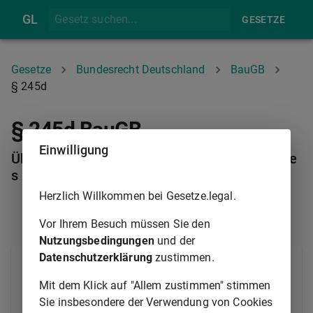
GL
GESETZE
Gesetze
Bundesrecht Deutschland
BauGB
§ 245d
§ 245d BauGB
Einwilligung
Überleitungsvorschrift aus Anlass des Gesetze
s zur Mobilisierung von Bauland
Herzlich Willkommen bei Gesetze.legal.
§ 245C
§ 245E
Vor Ihrem Besuch müssen Sie den
Nutzungsbedingungen
und der
Datenschutzerklärung
zustimmen.
(1)
§ 34 Absatz 2
findet auf Baugebiete nach § 5a
der Baunutzungsverordnung keine Anwendung.
Mit dem Klick auf "Allem zustimmen" stimmen
Sie insbesondere der Verwendung von Cookies
(2) Im Anwendungsbereich des
§ 34 Absatz 2
ist §