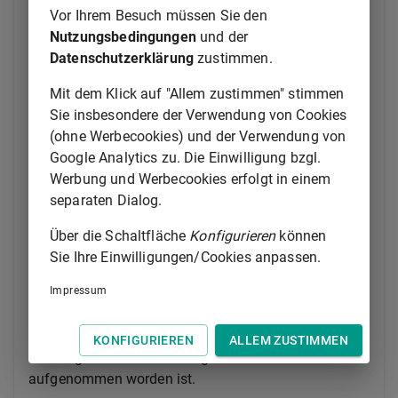
Verfahren nach diesem Gesetz, die förmlich vor dem
Vor Ihrem Besuch müssen Sie den
13. Mai 2017 eingeleitet worden sind, nur dann nach
Nutzungsbedingungen
und der
den vor dem 13. Mai 2017 geltenden
Datenschutzerklärung
zustimmen.
Rechtsvorschriften abgeschlossen werden, wenn die
Beteiligung der Behörden und der sonstigen Träger
Mit dem Klick auf "Allem zustimmen" stimmen
öffentlicher Belange nach
§ 4 Absatz 1 Satz 1
oder
Sie insbesondere der Verwendung von Cookies
nach sonstigen Vorschriften dieses Gesetzes vor dem
(ohne Werbecookies) und der Verwendung von
16. Mai 2017 eingeleitet worden ist.
§ 233 Absatz 1
Google Analytics zu. Die Einwilligung bzgl.
Satz 2
bleibt unberührt.
Werbung und Werbecookies erfolgt in einem
separaten Dialog.
(2) Bebauungspläne oder Satzungen mit Regelungen
nach
§ 22 Absatz 1 Satz 1 Nummer 3 und 4
finden
Über die Schaltfläche
Konfigurieren
können
keine Anwendung, wenn die Regelung nach
§ 1010
Sie Ihre Einwilligungen/Cookies anpassen.
Absatz 1
des
Bürgerlichen Gesetzbuchs
vor dem
Impressum
13. Mai 2017 getroffen worden ist. Bebauungspläne
oder Satzungen mit Regelungen nach § 22 Absatz 1
Satz 1 Nummer 5 finden keine Anwendung, wenn die
KONFIGURIEREN
ALLEM ZUSTIMMEN
Nutzung als Nebenwohnung vor dem 13. Mai 2017
aufgenommen worden ist.