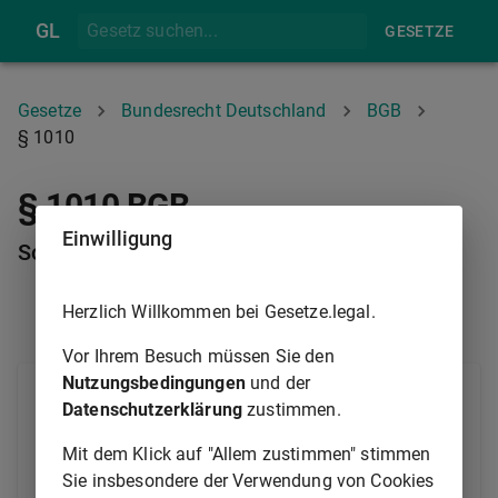
GL
GESETZE
Gesetze
Bundesrecht Deutschland
BGB
§ 1010
§ 1010 BGB
Einwilligung
Sondernachfolger eines Miteigentümers
Herzlich Willkommen bei Gesetze.legal.
§ 1009
§ 1011
Vor Ihrem Besuch müssen Sie den
Nutzungsbedingungen
und der
(1) Haben die Miteigentümer eines Grundstücks die
Datenschutzerklärung
zustimmen.
Verwaltung und Benutzung geregelt oder das Recht,
die Aufhebung der Gemeinschaft zu verlangen, für
Mit dem Klick auf "Allem zustimmen" stimmen
immer oder auf Zeit ausgeschlossen oder eine
Sie insbesondere der Verwendung von Cookies