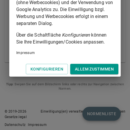
Kündigungsfrist bestimmt, so wirkt die getroffene
(ohne Werbecookies) und der Verwendung von
Bestimmung gegen den Sondernachfolger eines
Google Analytics zu. Die Einwilligung bzgl.
Miteigentümers nur, wenn sie als Belastung des
Werbung und Werbecookies erfolgt in einem
Anteils im Grundbuch eingetragen ist.
separaten Dialog.
(2) Die in den §§
755
,
756
bestimmten
Über die Schaltfläche
Konfigurieren
können
Ansprüche können gegen den Sondernachfolger
Sie Ihre Einwilligungen/Cookies anpassen.
eines Miteigentümers nur geltend gemacht werden,
Impressum
wenn sie im Grundbuch eingetragen sind.
KONFIGURIEREN
ALLEM ZUSTIMMEN
§ 1009
§ 1011
Tipp
: Swipen Sie auf dem Bildschirm links oder rechts zur Navigation zwischen
Normen.
© 2019-
2026
Einwilligung(en) verwalten
Nutzungsbedingungen
NORMENLISTE
Gesetze.legal
Datenschutz
Impressum