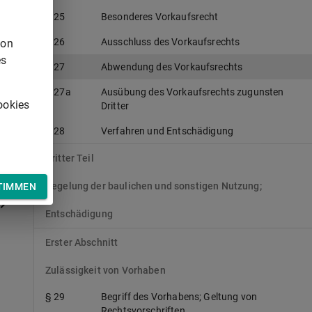
§ 25
Besonderes Vorkaufsrecht
§ 26
Ausschluss des Vorkaufsrechts
von
es
§ 27
Abwendung des Vorkaufsrechts
§ 27a
Ausübung des Vorkaufsrechts zugunsten
ookies
Dritter
§ 28
Verfahren und Entschädigung
Dritter Teil
Regelung der baulichen und sonstigen Nutzung;
TIMMEN
Entschädigung
Erster Abschnitt
Zulässigkeit von Vorhaben
§ 29
Begriff des Vorhabens; Geltung von
Rechtsvorschriften