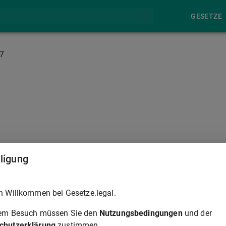
GESETZE
7
§ 27A
lligung
abwenden, wenn die Verwendung des Grundstücks nach den
h Willkommen bei Gesetze.legal.
en der städtebaulichen Maßnahme bestimmt oder mit
der Lage ist, das Grundstück binnen angemessener Frist
rem Besuch müssen Sie den
Nutzungsbedingungen
und der
rist nach
§ 28 Absatz 2 Satz 1
hierzu verpflichtet. Weist eine
chutzerklärung
zustimmen.