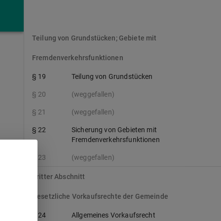
Zweiter Abschnitt
Teilung von Grundstücken; Gebiete mit
Fremdenverkehrsfunktionen
§ 19
Teilung von Grundstücken
§ 20
(weggefallen)
§ 21
(weggefallen)
§ 22
Sicherung von Gebieten mit
Fremdenverkehrsfunktionen
§ 23
(weggefallen)
Dritter Abschnitt
Gesetzliche Vorkaufsrechte der Gemeinde
§ 24
Allgemeines Vorkaufsrecht