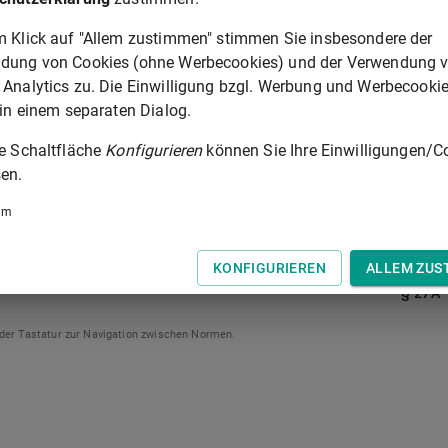
tände oder Mängel im Sinne des
§ 177 Absatz 2 und 3 Satz 1
abwenden, wenn er diese Missstände oder Mängel binnen
m Klick auf "Allem zustimmen" stimmen Sie insbesondere der
uf der Frist nach
§ 28 Absatz 2 Satz 1
zur Beseitigung
dung von Cookies (ohne Werbecookies) und der Verwendung 
z 2 Satz 1
auf Antrag des Käufers um zwei Monate zu
 Analytics zu. Die Einwilligung bzgl. Werbung und Werbecooki
aft macht, dass er in der Lage ist, die in Satz 1 oder 2
 in einem separaten Dialog.
ie Schaltfläche
Konfigurieren
können Sie Ihre Einwilligungen/C
en.
er 1
und
um
ck für Zwecke der Umlegung (
§ 45
) benötigt wird.
KONFIGURIEREN
ALLEM ZUS
§ 27A
 der Tastatur zur Navigation zwischen Normen.