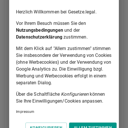
Verwaltungsakts über die Ausübung des
Vorkaufsrechts vom Vertrag zurückzutreten. Auf das
Herzlich Willkommen bei Gesetze.legal.
Rücktrittsrecht sind die §§ 346 bis 349 und 351 des
Bürgerlichen Gesetzbuchs entsprechend
Vor Ihrem Besuch müssen Sie den
anzuwenden. Tritt der Verkäufer vom Vertrag zurück,
Nutzungsbedingungen
und der
trägt die Gemeinde die Kosten des Vertrags auf der
Datenschutzerklärung
zustimmen.
Grundlage des Verkehrswerts. Tritt der Verkäufer vom
Mit dem Klick auf "Allem zustimmen" stimmen
Vertrag nicht zurück, erlischt nach Ablauf der
Sie insbesondere der Verwendung von Cookies
Rücktrittsfrist nach Satz 2 die Pflicht des Verkäufers
(ohne Werbecookies) und der Verwendung von
aus dem Kaufvertrag, der Gemeinde das Eigentum an
Google Analytics zu. Die Einwilligung bzgl.
dem Grundstück zu übertragen. In diesem Falle geht
Werbung und Werbecookies erfolgt in einem
das Eigentum an dem Grundstück auf die Gemeinde
separaten Dialog.
über, wenn auf Ersuchen der Gemeinde der Übergang
des Eigentums in das Grundbuch eingetragen ist.
Über die Schaltfläche
Konfigurieren
können
Führt die Gemeinde das Grundstück nicht innerhalb
Sie Ihre Einwilligungen/Cookies anpassen.
einer angemessenen Frist dem mit der Ausübung des
Vorkaufsrechts verfolgten Zweck zu, hat sie dem
Impressum
Verkäufer einen Betrag in Höhe des Unterschieds
zwischen dem vereinbarten Kaufpreis und dem
KONFIGURIEREN
ALLEM ZUSTIMMEN