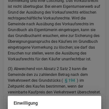
Vormerkung und ihrer Löschung. Das Vorkaufsrecht
ist nicht übertragbar. Bei einem Eigentumserwerb auf
Grund der Ausübung des Vorkaufsrechts erlöschen
rechtsgeschäftliche Vorkaufsrechte. Wird die
Gemeinde nach Ausübung des Vorkaufsrechts im
Grundbuch als Eigentümerin eingetragen, kann sie
das Grundbuchamt ersuchen, eine zur Sicherung des
Übereignungsanspruchs des Käufers im Grundbuch
eingetragene Vormerkung zu löschen; sie darf das
Ersuchen nur stellen, wenn die Ausübung des
Vorkaufsrechts für den Käufer unanfechtbar ist.
(3) Abweichend von Absatz 2 Satz 2 kann die
Gemeinde den zu zahlenden Betrag nach dem
Verkehrswert des Grundstücks (
§ 194
) im
Zeitpunkt des Kaufes bestimmen, wenn der
vereinbarte Kaufpreis den Verkehrswert überschreitet.
In diesem Falle ist der Verkäufer berechtigt, bis zum
Einwilligung
Ablauf eines Monats nach Unanfechtbarkeit des