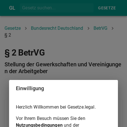
GL
GESETZE
Gesetze
Bundesrecht Deutschland
BetrVG
§ 2
§ 2 BetrVG
Stellung der Gewerkschaften und Vereinigunge
n der Arbeitgeber
Einwilligung
§ 1
§ 3
Herzlich Willkommen bei Gesetze.legal.
(1) Arbeitgeber und Betriebsrat arbeiten unter
Beachtung der geltenden Tarifverträge vertrauensvoll
Vor Ihrem Besuch müssen Sie den
und im Zusammenwirken mit den im Betrieb
Nutzungsbedingungen
und der