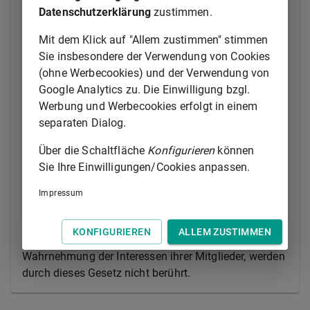
vertretenen Gewerkschaften und
Datenschutzerklärung
zustimmen.
Arbeitgebervereinigungen zum Wohl der
Arbeitnehmer und des Betriebs zusammen.
Mit dem Klick auf "Allem zustimmen" stimmen
Sie insbesondere der Verwendung von Cookies
(2) Zur Wahrnehmung der in diesem Gesetz
(ohne Werbecookies) und der Verwendung von
genannten Aufgaben und Befugnisse der im Betrieb
Google Analytics zu. Die Einwilligung bzgl.
vertretenen Gewerkschaften ist deren Beauftragten
Werbung und Werbecookies erfolgt in einem
nach Unterrichtung des Arbeitgebers oder seines
separaten Dialog.
Vertreters Zugang zum Betrieb zu gewähren, soweit
dem nicht unumgängliche Notwendigkeiten des
Über die Schaltfläche
Konfigurieren
können
Betriebsablaufs, zwingende Sicherheitsvorschriften
Sie Ihre Einwilligungen/Cookies anpassen.
oder der Schutz von Betriebsgeheimnissen
Impressum
entgegenstehen.
(3) Die Aufgaben der Gewerkschaften und der
KONFIGURIEREN
ALLEM ZUSTIMMEN
Vereinigungen der Arbeitgeber, insbesondere die
Wahrnehmung der Interessen ihrer Mitglieder, werden
durch dieses Gesetz nicht berührt.