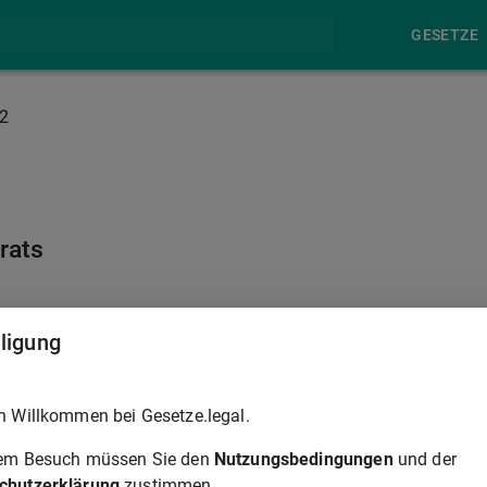
GESETZE
2
rats
§ 23
lligung
ebsrat die Geschäfte weiter, bis der neue Betriebsrat gewählt
h Willkommen bei Gesetze.legal.
rem Besuch müssen Sie den
Nutzungsbedingungen
und der
chutzerklärung
zustimmen.
§ 23