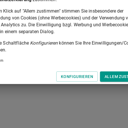
m Klick auf "Allem zustimmen" stimmen Sie insbesondere der
 der Tastatur zur Navigation zwischen Normen.
dung von Cookies (ohne Werbecookies) und der Verwendung 
 Analytics zu. Die Einwilligung bzgl. Werbung und Werbecooki
 in einem separaten Dialog.
ie Schaltfläche
Konfigurieren
können Sie Ihre Einwilligungen/C
en.
um
KONFIGURIEREN
ALLEM ZUS