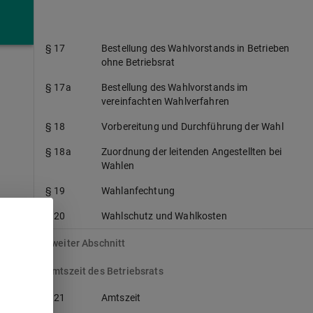
§ 16
Bestellung des Wahlvorstands
§ 17
Bestellung des Wahlvorstands in Betrieben
ohne Betriebsrat
§ 17a
Bestellung des Wahlvorstands im
vereinfachten Wahlverfahren
§ 18
Vorbereitung und Durchführung der Wahl
§ 18a
Zuordnung der leitenden Angestellten bei
Wahlen
§ 19
Wahlanfechtung
§ 20
Wahlschutz und Wahlkosten
Zweiter Abschnitt
Amtszeit des Betriebsrats
§ 21
Amtszeit