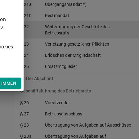
§ 21a
Übergangsmandat *)
§ 21b
Restmandat
von
es
§ 22
Weiterführung der Geschäfte des
Betriebsrats
§ 23
Verletzung gesetzlicher Pflichten
ookies
§ 24
Erlöschen der Mitgliedschaft
§ 25
Ersatzmitglieder
Dritter Abschnitt
TIMMEN
Geschäftsführung des Betriebsrats
§ 26
Vorsitzender
§ 27
Betriebsausschuss
§ 28
Übertragung von Aufgaben auf Ausschüsse
§ 28a
Übertragung von Aufgaben auf