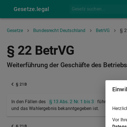
Gesetze.legal
Gesetze
Bundesrecht Deutschland
BetrVG
§ 2
§ 22 BetrVG
Weiterführung der Geschäfte des Betriebs
§ 21B
Einwi
In den Fällen des
§ 13 Abs. 2 Nr. 1 bis 3
führt der Betri
Herzlic
und das Wahlergebnis bekanntgegeben ist.
Vor Ih
Datens
§ 21B