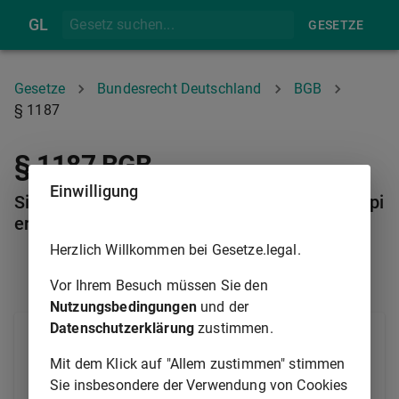
GL
GESETZE
Gesetze
Bundesrecht Deutschland
BGB
§ 1187
§ 1187 BGB
Einwilligung
Sicherungshypothek für Inhaber- und Orderpapi
ere
Herzlich Willkommen bei Gesetze.legal.
§ 1186
§ 1188
Vor Ihrem Besuch müssen Sie den
Nutzungsbedingungen
und der
Datenschutzerklärung
zustimmen.
Für die Forderung aus einer Schuldverschreibung auf
den Inhaber, aus einem Wechsel oder aus einem
Mit dem Klick auf "Allem zustimmen" stimmen
anderen Papier, das durch Indossament übertragen
Sie insbesondere der Verwendung von Cookies