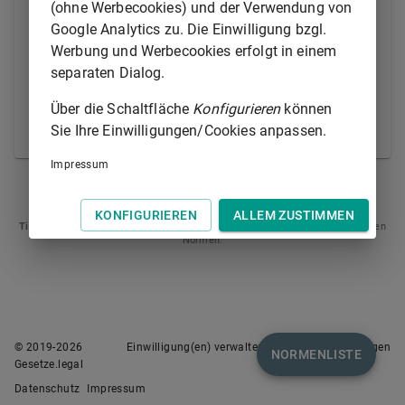
werden kann, kann nur eine Sicherungshypothek
(ohne Werbecookies) und der Verwendung von
bestellt werden. Die Hypothek gilt als
Google Analytics zu. Die Einwilligung bzgl.
Sicherungshypothek, auch wenn sie im Grundbuch
Werbung und Werbecookies erfolgt in einem
nicht als solche bezeichnet ist. Die Vorschrift des
§
separaten Dialog.
1154 Abs. 3
findet keine Anwendung. Ein Anspruch
Über die Schaltfläche
Konfigurieren
können
auf Löschung der Hypothek nach den §§
1179a
,
Sie Ihre Einwilligungen/Cookies anpassen.
1179b
besteht nicht.
Impressum
§ 1186
§ 1188
KONFIGURIEREN
ALLEM ZUSTIMMEN
Tipp
: Swipen Sie auf dem Bildschirm links oder rechts zur Navigation zwischen
Normen.
© 2019-
2026
Einwilligung(en) verwalten
Nutzungsbedingungen
NORMENLISTE
Gesetze.legal
Datenschutz
Impressum