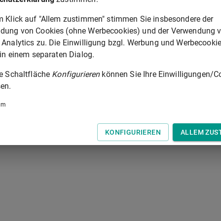
m Klick auf "Allem zustimmen" stimmen Sie insbesondere der
§ 152
dung von Cookies (ohne Werbecookies) und der Verwendung 
 Analytics zu. Die Einwilligung bzgl. Werbung und Werbecooki
 der Tastatur zur Navigation zwischen Normen.
 in einem separaten Dialog.
ie Schaltfläche
Konfigurieren
können Sie Ihre Einwilligungen/C
en.
um
KONFIGURIEREN
ALLEM ZUS