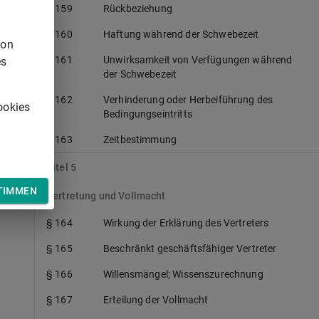
§ 159
Rückbeziehung
§ 160
Haftung während der Schwebezeit
von
§ 161
Unwirksamkeit von Verfügungen während
es
der Schwebezeit
§ 162
Verhinderung oder Herbeiführung des
ookies
Bedingungseintritts
§ 163
Zeitbestimmung
Titel 5
TIMMEN
Vertretung und Vollmacht
§ 164
Wirkung der Erklärung des Vertreters
§ 165
Beschränkt geschäftsfähiger Vertreter
§ 166
Willensmängel; Wissenszurechnung
§ 167
Erteilung der Vollmacht