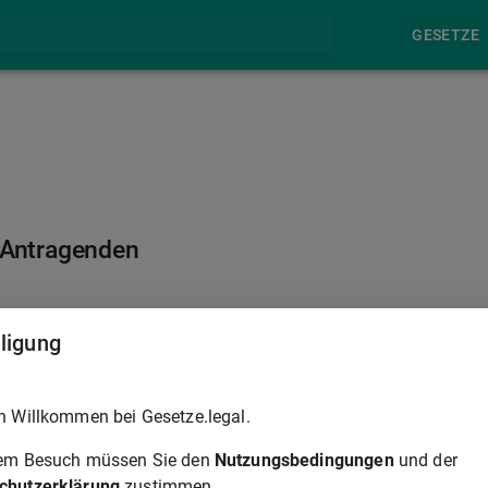
GESETZE
 Antragenden
§ 152
lligung
tande, ohne dass die Annahme dem Antragenden gegenüber
h Willkommen bei Gesetze.legal.
ch der Verkehrssitte nicht zu erwarten ist oder der Antragende
trag erlischt, bestimmt sich nach dem aus dem Antrag oder den
rem Besuch müssen Sie den
Nutzungsbedingungen
und der
chutzerklärung
zustimmen.