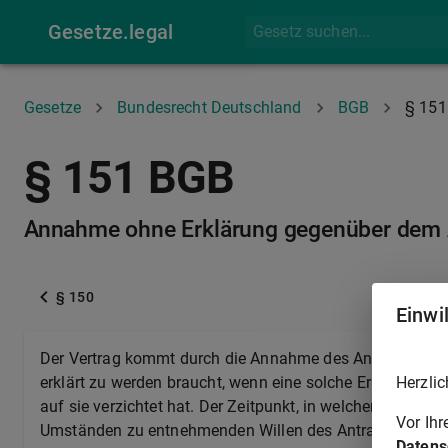
Gesetze.legal
Gesetze
Bundesrecht Deutschland
BGB
§ 151
§ 151 BGB
Annahme ohne Erklärung gegenüber dem
§ 150
Einwi
Der Vertrag kommt durch die Annahme des Antrags zus
Herzlic
erklärt zu werden braucht, wenn eine solche Erklärung na
auf sie verzichtet hat. Der Zeitpunkt, in welchem der An
Vor Ih
Umständen zu entnehmenden Willen des Antragenden.
Datens