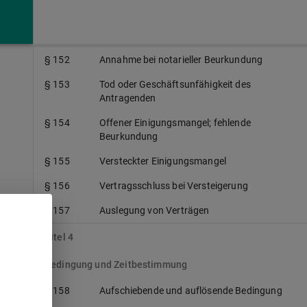
§ 151
Annahme ohne Erklärung gegenüber dem
Antragenden
§ 152
Annahme bei notarieller Beurkundung
§ 153
Tod oder Geschäftsunfähigkeit des
Antragenden
§ 154
Offener Einigungsmangel; fehlende
Beurkundung
§ 155
Versteckter Einigungsmangel
§ 156
Vertragsschluss bei Versteigerung
§ 157
Auslegung von Verträgen
Titel 4
Bedingung und Zeitbestimmung
§ 158
Aufschiebende und auflösende Bedingung