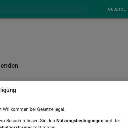
GESETZE
genden
§ 154
lligung
hindert, dass der Antragende vor der Annahme stirbt oder
h Willkommen bei Gesetze.legal.
lle des Antragenden anzunehmen ist.
rem Besuch müssen Sie den
Nutzungsbedingungen
und der
chutzerklärung
zustimmen.
§ 154