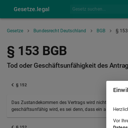
Gesetze.legal
Gesetze
Bundesrecht Deutschland
BGB
§ 153
§ 153 BGB
Tod oder Geschäftsunfähigkeit des Antra
§ 152
Einwi
Das Zustandekommen des Vertrags wird nicht dadurch ge
Herzlic
geschäftsunfähig wird, es sei denn, dass ein anderer Wi
Vor Ih
Datens
§ 152