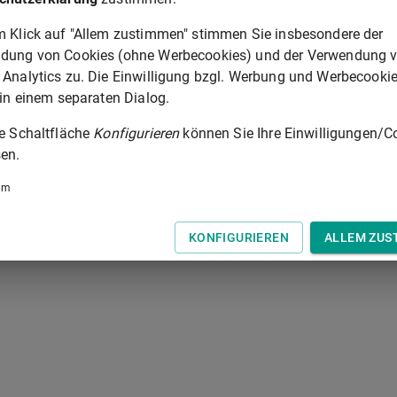
m Klick auf "Allem zustimmen" stimmen Sie insbesondere der
 der Tastatur zur Navigation zwischen Normen.
dung von Cookies (ohne Werbecookies) und der Verwendung 
 Analytics zu. Die Einwilligung bzgl. Werbung und Werbecooki
 in einem separaten Dialog.
ie Schaltfläche
Konfigurieren
können Sie Ihre Einwilligungen/C
en.
um
KONFIGURIEREN
ALLEM ZUS