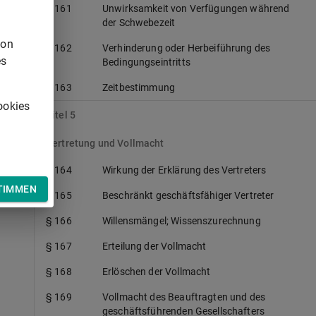
§ 161
Unwirksamkeit von Verfügungen während
der Schwebezeit
von
§ 162
Verhinderung oder Herbeiführung des
es
Bedingungseintritts
§ 163
Zeitbestimmung
ookies
Titel 5
Vertretung und Vollmacht
§ 164
Wirkung der Erklärung des Vertreters
TIMMEN
§ 165
Beschränkt geschäftsfähiger Vertreter
§ 166
Willensmängel; Wissenszurechnung
§ 167
Erteilung der Vollmacht
§ 168
Erlöschen der Vollmacht
§ 169
Vollmacht des Beauftragten und des
geschäftsführenden Gesellschafters