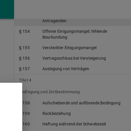
§ 152
Annahme bei notarieller Beurkundung
§ 153
Tod oder Geschäftsunfähigkeit des
Antragenden
§ 154
Offener Einigungsmangel; fehlende
Beurkundung
§ 155
Versteckter Einigungsmangel
§ 156
Vertragsschluss bei Versteigerung
§ 157
Auslegung von Verträgen
Titel 4
Bedingung und Zeitbestimmung
§ 158
Aufschiebende und auflösende Bedingung
§ 159
Rückbeziehung
§ 160
Haftung während der Schwebezeit