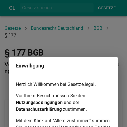
GL
GESETZE
Gesetze
Bundesrecht Deutschland
BGB
§ 177
§ 177 BGB
Vertragsschluss durch Vertreter ohne Vertretu
Einwilligung
ngsmacht
Herzlich Willkommen bei Gesetze.legal.
§ 176
§ 178
Vor Ihrem Besuch müssen Sie den
Nutzungsbedingungen
und der
(1) Schließt jemand ohne Vertretungsmacht im
Datenschutzerklärung
zustimmen.
Namen eines anderen einen Vertrag, so hängt die
Mit dem Klick auf "Allem zustimmen" stimmen
Wirksamkeit des Vertrags für und gegen den