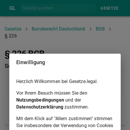
GL
GESETZE
Gesetze
Bundesrecht Deutschland
BGB
§ 226
§ 226 BGB
Einwilligung
Schikaneverbot
Herzlich Willkommen bei Gesetze.legal.
§ 218
§ 227
Vor Ihrem Besuch müssen Sie den
Nutzungsbedingungen
und der
Die Ausübung eines Rechts ist unzulässig, wenn sie
Datenschutzerklärung
zustimmen.
nur den Zweck haben kann, einem anderen Schaden
zuzufügen.
Mit dem Klick auf "Allem zustimmen" stimmen
Sie insbesondere der Verwendung von Cookies