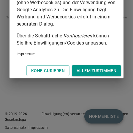
(ohne Werbecookies) und der Verwendung von
§ 218
§ 227
Google Analytics zu. Die Einwilligung bzgl.
Werbung und Werbecookies erfolgt in einem
Tipp
: Swipen Sie auf dem Bildschirm links oder rechts zur Navigation zwischen
Normen.
separaten Dialog.
Über die Schaltfläche
Konfigurieren
können
Sie Ihre Einwilligungen/Cookies anpassen.
Impressum
KONFIGURIEREN
ALLEM ZUSTIMMEN
© 2019-
2026
Einwilligung(en) verwalten
Nutzungsbedingungen
NORMENLISTE
Gesetze.legal
Datenschutz
Impressum