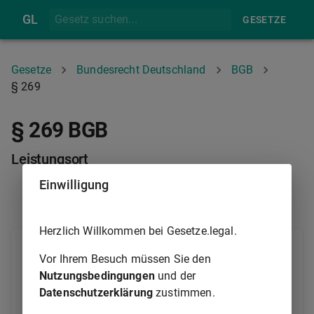
GL
GESETZE
Gesetze
Bundesrecht Deutschland
BGB
§ 269
§ 269 BGB
Leistungsort
Einwilligung
§ 268
§ 270
Herzlich Willkommen bei Gesetze.legal.
(1) Ist ein Ort für die Leistung weder bestimmt noch
Vor Ihrem Besuch müssen Sie den
aus den Umständen, insbesondere aus der Natur des
Nutzungsbedingungen
und der
Schuldverhältnisses, zu entnehmen, so hat die
Datenschutzerklärung
zustimmen.
Leistung an dem Orte zu erfolgen, an welchem der