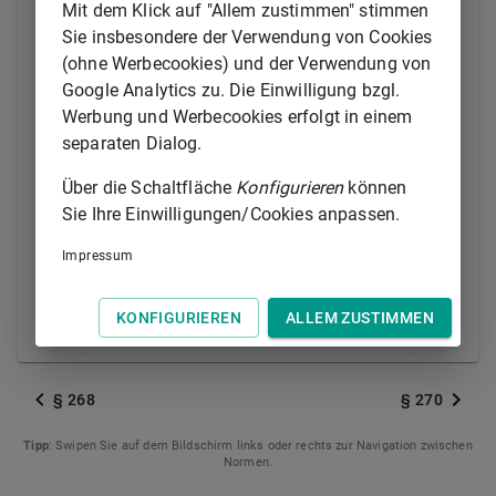
Schuldner zur Zeit der Entstehung des
Mit dem Klick auf "Allem zustimmen" stimmen
Schuldverhältnisses seinen Wohnsitz hatte.
Sie insbesondere der Verwendung von Cookies
(ohne Werbecookies) und der Verwendung von
(2) Ist die Verbindlichkeit im Gewerbebetrieb des
Google Analytics zu. Die Einwilligung bzgl.
Schuldners entstanden, so tritt, wenn der Schuldner
Werbung und Werbecookies erfolgt in einem
seine gewerbliche Niederlassung an einem anderen
separaten Dialog.
Orte hatte, der Ort der Niederlassung an die Stelle des
Wohnsitzes.
Über die Schaltfläche
Konfigurieren
können
Sie Ihre Einwilligungen/Cookies anpassen.
(3) Aus dem Umstand allein, dass der Schuldner die
Kosten der Versendung übernommen hat, ist nicht zu
Impressum
entnehmen, dass der Ort, nach welchem die
Versendung zu erfolgen hat, der Leistungsort sein
KONFIGURIEREN
ALLEM ZUSTIMMEN
soll.
§ 268
§ 270
Tipp
: Swipen Sie auf dem Bildschirm links oder rechts zur Navigation zwischen
Normen.