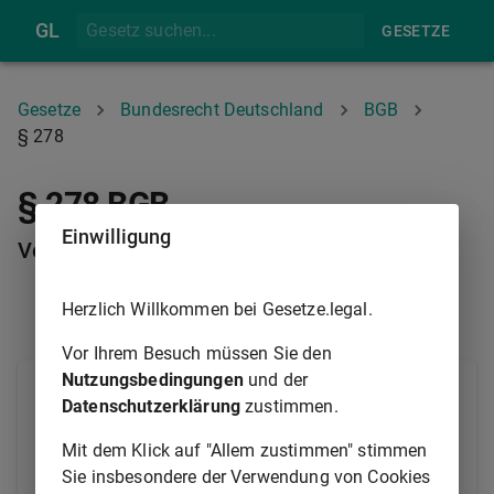
GL
GESETZE
Gesetze
Bundesrecht Deutschland
BGB
§ 278
§ 278 BGB
Einwilligung
Verantwortlichkeit des Schuldners für Dritte
Herzlich Willkommen bei Gesetze.legal.
§ 277
§ 279
Vor Ihrem Besuch müssen Sie den
Nutzungsbedingungen
und der
Der Schuldner hat ein Verschulden seines
Datenschutzerklärung
zustimmen.
gesetzlichen Vertreters und der Personen, deren er
sich zur Erfüllung seiner Verbindlichkeit bedient, in
Mit dem Klick auf "Allem zustimmen" stimmen
gleichem Umfang zu vertreten wie eigenes
Sie insbesondere der Verwendung von Cookies