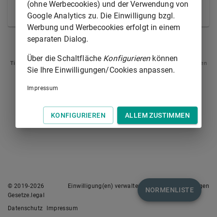
Verschulden. Die Vorschrift des
§ 276 Abs. 3
findet
(ohne Werbecookies) und der Verwendung von
keine Anwendung.
Google Analytics zu. Die Einwilligung bzgl.
Werbung und Werbecookies erfolgt in einem
separaten Dialog.
§ 277
§ 279
Über die Schaltfläche
Konfigurieren
können
Tipp
: Swipen Sie auf dem Bildschirm links oder rechts zur Navigation zwischen
Sie Ihre Einwilligungen/Cookies anpassen.
Normen.
Impressum
KONFIGURIEREN
ALLEM ZUSTIMMEN
© 2019-
2026
Einwilligung(en) verwalten
Nutzungsbedingungen
NORMENLISTE
Gesetze.legal
Datenschutz
Impressum