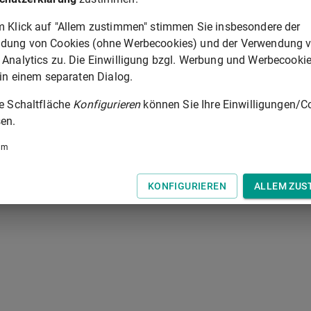
9
,
342
, wenn jemand eine Strafe für den Fall verspricht, das
m Klick auf "Allem zustimmen" stimmen Sie insbesondere der
dung von Cookies (ohne Werbecookies) und der Verwendung 
 Analytics zu. Die Einwilligung bzgl. Werbung und Werbecooki
 in einem separaten Dialog.
§ 344
ie Schaltfläche
Konfigurieren
können Sie Ihre Einwilligungen/C
 der Tastatur zur Navigation zwischen Normen.
en.
um
KONFIGURIEREN
ALLEM ZUS