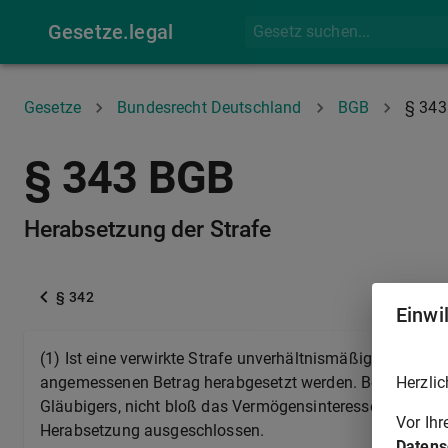
Gesetze.legal
Gesetze
Bundesrecht Deutschland
BGB
§ 343
§ 343 BGB
Herabsetzung der Strafe
§ 342
Einwi
(1) Ist eine verwirkte Strafe unverhältnismäßig hoch, so 
Herzlic
angemessenen Betrag herabgesetzt werden. Bei der Beurte
Gläubigers, nicht bloß das Vermögensinteresse, in Betrach
Vor Ih
Herabsetzung ausgeschlossen.
Datens