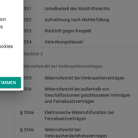
s
§ 351
Unteilbarkeit des Rücktrittsrechts
von
§ 352
Aufrechnung nach Nichterfüllung
es
§ 353
Rücktritt gegen Reugeld
§ 354
Verwirkungsklausel
ookies
Untertitel 2
Widerrufsrecht bei Verbraucherverträgen
§ 355
Widerrufsrecht bei Verbraucherverträgen
TIMMEN
§ 356
Widerrufsrecht bei außerhalb von
Geschäftsräumen geschlossenen Verträgen
und Fernabsatzverträgen
§ 356a
Elektronische Widerrufsfunktion bei
Fernabsatzverträgen
§ 356b
Widerrufsrecht bei
Verbraucherdarlehensverträgen