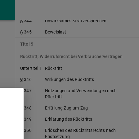
§ 343
Herabsetzung der Strafe
§ 344
Unwirksames Strafversprechen
§ 345
Beweislast
Titel 5
Rücktritt; Widerrufsrecht bei Verbraucherverträgen
Untertitel 1
Rücktritt
§ 346
Wirkungen des Rücktritts
§ 347
Nutzungen und Verwendungen nach
Rücktritt
§ 348
Erfüllung Zug-um-Zug
§ 349
Erklärung des Rücktritts
§ 350
Erlöschen des Rücktrittsrechts nach
Fristsetzung