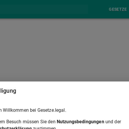
GESETZE
§ 344
lligung
kann sie auf Antrag des Schuldners durch Urteil auf den
h Willkommen bei Gesetze.legal.
ilung der Angemessenheit ist jedes berechtigte Interesse des
t zu ziehen. Nach der Entrichtung der Strafe ist die
rem Besuch müssen Sie den
Nutzungsbedingungen
und der
chutzerklärung
zustimmen.