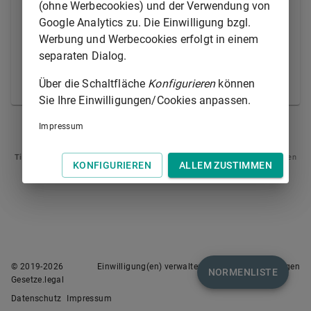
Annahme ist. Das Gleiche gilt, wenn der Schuldner
(ohne Werbecookies) und der Verwendung von
aus einem anderen in der Person des Gläubigers
Google Analytics zu. Die Einwilligung bzgl.
liegenden Grund oder infolge einer nicht auf
Werbung und Werbecookies erfolgt in einem
Fahrlässigkeit beruhenden Ungewissheit über die
separaten Dialog.
Person des Gläubigers seine Verbindlichkeit nicht
Über die Schaltfläche
Konfigurieren
können
oder nicht mit Sicherheit erfüllen kann.
Sie Ihre Einwilligungen/Cookies anpassen.
Impressum
§ 371
§ 373
Tipp
: Swipen Sie auf dem Bildschirm links oder rechts zur Navigation zwischen
KONFIGURIEREN
ALLEM ZUSTIMMEN
Normen.
© 2019-
2026
Einwilligung(en) verwalten
Nutzungsbedingungen
NORMENLISTE
Gesetze.legal
Datenschutz
Impressum