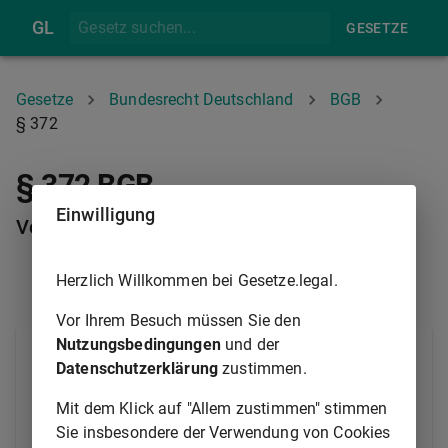
GL
GESETZE
Gesetze
Bundesrecht Deutschland
BGB
§ 372
§ 372 BGB
Einwilligung
Voraussetzungen
Herzlich Willkommen bei Gesetze.legal.
§ 371
§ 373
Vor Ihrem Besuch müssen Sie den
Nutzungsbedingungen
und der
Geld, Wertpapiere und sonstige Urkunden sowie
Datenschutzerklärung
zustimmen.
Kostbarkeiten kann der Schuldner bei einer dazu
bestimmten öffentlichen Stelle für den Gläubiger
Mit dem Klick auf "Allem zustimmen" stimmen
hinterlegen, wenn der Gläubiger im Verzug der
Sie insbesondere der Verwendung von Cookies