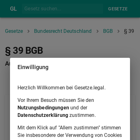
GL
GESETZE
Gesetze
Bundesrecht Deutschland
BGB
§ 39
§ 39 BGB
Austritt aus dem Verein
Einwilligung
§ 38
§ 40
Herzlich Willkommen bei Gesetze.legal.
Vor Ihrem Besuch müssen Sie den
(1) Die Mitglieder sind zum Austritt aus dem Verein
Nutzungsbedingungen
und der
berechtigt.
Datenschutzerklärung
zustimmen.
(2) Durch die Satzung kann bestimmt werden, dass
Mit dem Klick auf "Allem zustimmen" stimmen
der Austritt nur am Schluss eines Geschäftsjahrs
Sie insbesondere der Verwendung von Cookies
oder erst nach dem Ablauf einer Kündigungsfrist