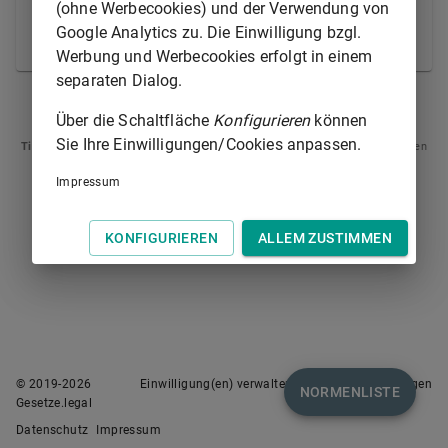
(ohne Werbecookies) und der Verwendung von
zulässig ist; die Kündigungsfrist kann höchstens
Google Analytics zu. Die Einwilligung bzgl.
zwei Jahre betragen.
Werbung und Werbecookies erfolgt in einem
separaten Dialog.
§ 38
§ 40
Über die Schaltfläche
Konfigurieren
können
Sie Ihre Einwilligungen/Cookies anpassen.
Tipp
: Swipen Sie auf dem Bildschirm links oder rechts zur Navigation zwischen
Normen.
Impressum
KONFIGURIEREN
ALLEM ZUSTIMMEN
© 2019-
2026
Einwilligung(en) verwalten
Nutzungsbedingungen
NORMENLISTE
Gesetze.legal
Datenschutz
Impressum