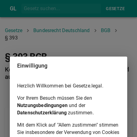
GL
GESETZE
Gesetze
Bundesrecht Deutschland
BGB
§ 393
§ 393 BGB
Einwilligung
Keine Aufrechnung gegen Forderung aus unerl
aubter Handlung
Herzlich Willkommen bei Gesetze.legal.
§ 392
§ 394
Vor Ihrem Besuch müssen Sie den
Nutzungsbedingungen
und der
Datenschutzerklärung
zustimmen.
Gegen eine Forderung aus einer vorsätzlich
begangenen unerlaubten Handlung ist die
Mit dem Klick auf "Allem zustimmen" stimmen
Aufrechnung nicht zulässig.
Sie insbesondere der Verwendung von Cookies