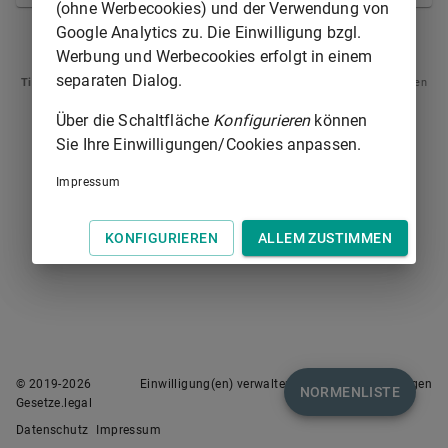
(ohne Werbecookies) und der Verwendung von
Google Analytics zu. Die Einwilligung bzgl.
§ 392
§ 394
Werbung und Werbecookies erfolgt in einem
separaten Dialog.
Tipp
: Swipen Sie auf dem Bildschirm links oder rechts zur Navigation zwischen
Normen.
Über die Schaltfläche
Konfigurieren
können
Sie Ihre Einwilligungen/Cookies anpassen.
Impressum
KONFIGURIEREN
ALLEM ZUSTIMMEN
© 2019-
2026
Einwilligung(en) verwalten
Nutzungsbedingungen
NORMENLISTE
Gesetze.legal
Datenschutz
Impressum