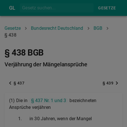
GL
GESETZE
Gesetze
Bundesrecht Deutschland
BGB
§ 438
§ 438 BGB
Verjährung der Mängelansprüche
§ 437
§ 439
(1) Die in
§ 437 Nr. 1 und 3
bezeichneten
Ansprüche verjähren
1.
in 30 Jahren, wenn der Mangel