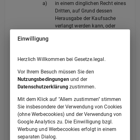
a)
in einem dinglichen Recht eines
Dritten, auf Grund dessen
Herausgabe der Kaufsache
verlangt werden kann, oder
b)
in einem sonstigen Recht, das im
Einwilligung
Grundbuch eingetragen ist,
besteht,
Herzlich Willkommen bei Gesetze.legal.
2.
in fünf Jahren
Vor Ihrem Besuch müssen Sie den
a)
bei einem Bauwerk und
Nutzungsbedingungen
und der
b)
bei einer Sache, die entsprechend
Datenschutzerklärung
zustimmen.
ihrer üblichen Verwendungsweise
für ein Bauwerk verwendet
Mit dem Klick auf "Allem zustimmen" stimmen
worden ist und dessen
Sie insbesondere der Verwendung von Cookies
Mangelhaftigkeit verursacht hat,
(ohne Werbecookies) und der Verwendung von
und
Google Analytics zu. Die Einwilligung bzgl.
Werbung und Werbecookies erfolgt in einem
3.
im Übrigen in zwei Jahren.
separaten Dialog.