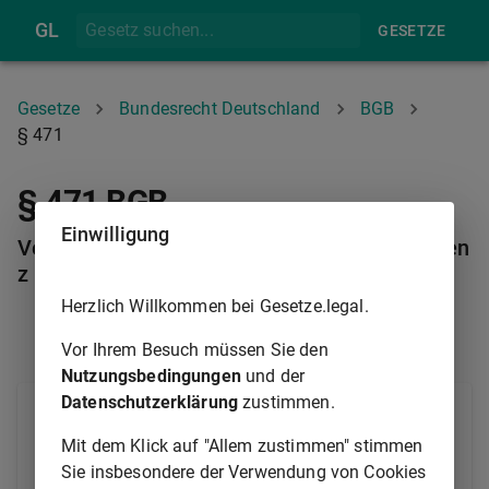
GL
GESETZE
Gesetze
Bundesrecht Deutschland
BGB
§ 471
§ 471 BGB
Einwilligung
Verkauf bei Zwangsvollstreckung oder Insolven
z
Herzlich Willkommen bei Gesetze.legal.
§ 470
§ 472
Vor Ihrem Besuch müssen Sie den
Nutzungsbedingungen
und der
Datenschutzerklärung
zustimmen.
Das Vorkaufsrecht ist ausgeschlossen, wenn der
Verkauf im Wege der Zwangsvollstreckung oder aus
Mit dem Klick auf "Allem zustimmen" stimmen
einer Insolvenzmasse erfolgt.
Sie insbesondere der Verwendung von Cookies