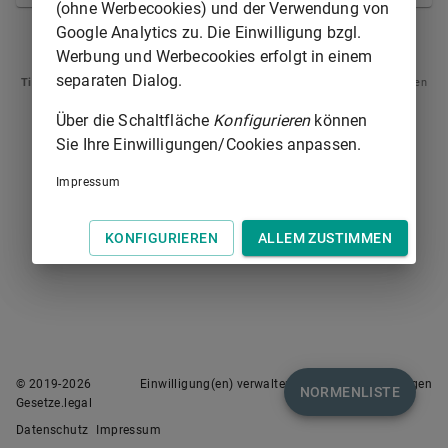
(ohne Werbecookies) und der Verwendung von
Google Analytics zu. Die Einwilligung bzgl.
§ 470
§ 472
Werbung und Werbecookies erfolgt in einem
separaten Dialog.
Tipp
: Swipen Sie auf dem Bildschirm links oder rechts zur Navigation zwischen
Normen.
Über die Schaltfläche
Konfigurieren
können
Sie Ihre Einwilligungen/Cookies anpassen.
Impressum
KONFIGURIEREN
ALLEM ZUSTIMMEN
© 2019-
2026
Einwilligung(en) verwalten
Nutzungsbedingungen
NORMENLISTE
Gesetze.legal
Datenschutz
Impressum