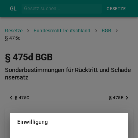
GL
GESETZE
Gesetze
Bundesrecht Deutschland
BGB
§ 475d
§ 475d BGB
Sonderbestimmungen für Rücktritt und Schade
nsersatz
§ 475C
§ 475E
(1) Für einen Rücktritt wegen eines Mangels der Ware
Einwilligung
bedarf es der in
§ 323 Absatz 1
bestimmten
Fristsetzung zur Nacherfüllung abweichend von
§