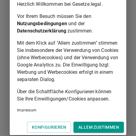
323 Absatz 2
und
§ 440
nicht, wenn
Herzlich Willkommen bei Gesetze.legal.
1.
der Unternehmer die Nacherfüllung trotz
Vor Ihrem Besuch müssen Sie den
Ablaufs einer angemessenen Frist ab dem
Nutzungsbedingungen
und der
Zeitpunkt, zu dem der Verbraucher ihn über
Datenschutzerklärung
zustimmen.
den Mangel unterrichtet hat, nicht
vorgenommen hat,
Mit dem Klick auf "Allem zustimmen" stimmen
2.
sich trotz der vom Unternehmer versuchten
Sie insbesondere der Verwendung von Cookies
Nacherfüllung ein Mangel zeigt,
(ohne Werbecookies) und der Verwendung von
3.
der Mangel derart schwerwiegend ist, dass
Google Analytics zu. Die Einwilligung bzgl.
der sofortige Rücktritt gerechtfertigt ist,
Werbung und Werbecookies erfolgt in einem
4.
der Unternehmer die gemäß
§ 439 Absatz
separaten Dialog.
1 oder 2
oder
§ 475 Absatz 5
Über die Schaltfläche
Konfigurieren
können
ordnungsgemäße Nacherfüllung verweigert
Sie Ihre Einwilligungen/Cookies anpassen.
hat oder
5.
es nach den Umständen offensichtlich ist,
Impressum
dass der Unternehmer nicht gemäß
§ 439
Absatz 1 oder 2
oder
§ 475 Absatz 5
KONFIGURIEREN
ALLEM ZUSTIMMEN
ordnungsgemäß nacherfüllen wird.