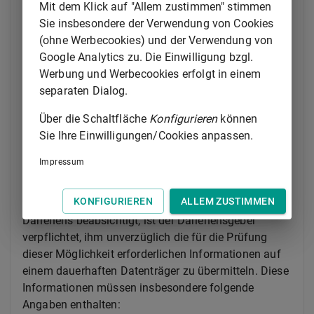
Mit dem Klick auf "Allem zustimmen" stimmen
wenn ein Immobiliar-Verbraucherdarlehensvertrag in
Sie insbesondere der Verwendung von Cookies
der Währung des Mitgliedstaats der Europäischen
(ohne Werbecookies) und der Verwendung von
Union, in dem der Darlehensnehmer bei
Google Analytics zu. Die Einwilligung bzgl.
Vertragsschluss seinen Wohnsitz hat, geschlossen
Werbung und Werbecookies erfolgt in einem
wurde und der Darlehensnehmer zum Zeitpunkt der
separaten Dialog.
maßgeblichen Kreditwürdigkeitsprüfung in einer
anderen Währung überwiegend sein Einkommen
Über die Schaltfläche
Konfigurieren
können
bezieht oder Vermögenswerte hält, aus denen das
Sie Ihre Einwilligungen/Cookies anpassen.
Darlehen zurückgezahlt werden soll.
Impressum
(5) Wenn der Darlehensnehmer eines Immobiliar-
Verbraucherdarlehensvertrags dem Darlehensgeber
KONFIGURIEREN
ALLEM ZUSTIMMEN
mitteilt, dass er eine vorzeitige Rückzahlung des
Darlehens beabsichtigt, ist der Darlehensgeber
verpflichtet, ihm unverzüglich die für die Prüfung
dieser Möglichkeit erforderlichen Informationen auf
einem dauerhaften Datenträger zu übermitteln. Diese
Informationen müssen insbesondere folgende
Angaben enthalten: