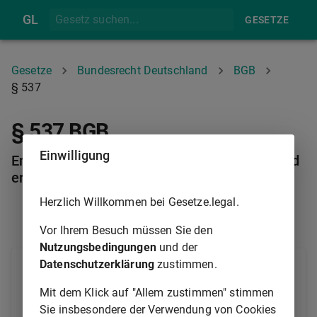
GL
GESETZE
Gesetze
Bundesrecht Deutschland
BGB
§ 537
§ 537 BGB
Einwilligung
Entrichtung der Miete bei persönlicher Verhind
erung des Mieters
Herzlich Willkommen bei Gesetze.legal.
§ 536D
§ 538
Vor Ihrem Besuch müssen Sie den
Nutzungsbedingungen
und der
Datenschutzerklärung
zustimmen.
(1) Der Mieter wird von der Entrichtung der Miete
nicht dadurch befreit, dass er durch einen in seiner
Mit dem Klick auf "Allem zustimmen" stimmen
Person liegenden Grund an der Ausübung seines
Sie insbesondere der Verwendung von Cookies