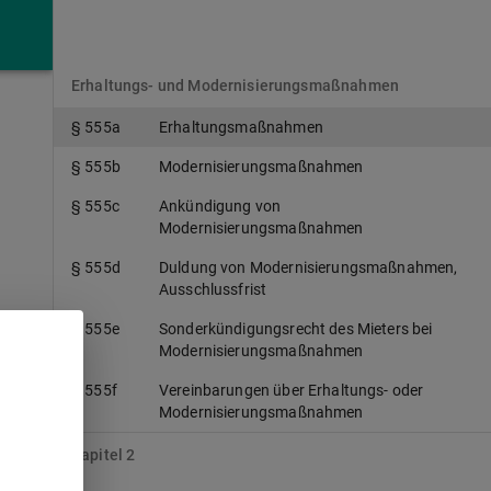
Kapitel 1a
Erhaltungs- und Modernisierungsmaßnahmen
§ 555a
Erhaltungsmaßnahmen
§ 555b
Modernisierungsmaßnahmen
§ 555c
Ankündigung von
Modernisierungsmaßnahmen
§ 555d
Duldung von Modernisierungsmaßnahmen,
Ausschlussfrist
§ 555e
Sonderkündigungsrecht des Mieters bei
Modernisierungsmaßnahmen
§ 555f
Vereinbarungen über Erhaltungs- oder
Modernisierungsmaßnahmen
Kapitel 2