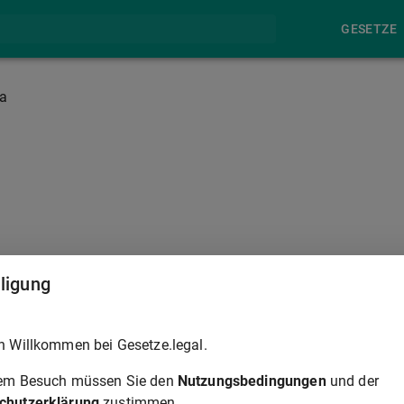
GESETZE
a
§ 555B
lligung
haltung oder Instandsetzung der Mietsache erforderlich sind
h Willkommen bei Gesetze.legal.
rem Besuch müssen Sie den
Nutzungsbedingungen
und der
ukündigen, es sei denn, sie sind nur mit einer unerheblichen
chutzerklärung
zustimmen.
ige Durchführung ist zwingend erforderlich.