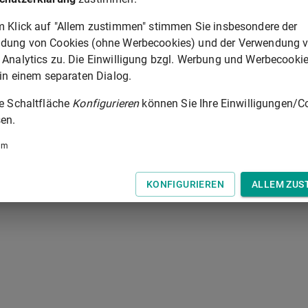
m Klick auf "Allem zustimmen" stimmen Sie insbesondere der
ungsmaßnahme machen muss, hat der Vermieter in
dung von Cookies (ohne Werbecookies) und der Verwendung 
 Vorschuss zu leisten.
 Analytics zu. Die Einwilligung bzgl. Werbung und Werbecooki
abweichende Vereinbarung ist unwirksam.
 in einem separaten Dialog.
ie Schaltfläche
Konfigurieren
können Sie Ihre Einwilligungen/C
§ 555B
en.
 der Tastatur zur Navigation zwischen Normen.
um
KONFIGURIEREN
ALLEM ZUS