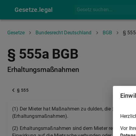
Gesetze.legal
Gesetze
Bundesrecht Deutschland
BGB
§ 555
§ 555a BGB
Erhaltungsmaßnahmen
§ 555
Einwi
(1) Der Mieter hat Maßnahmen zu dulden, die zur Instand
Herzlic
(Erhaltungsmaßnahmen).
Vor Ih
(2) Erhaltungsmaßnahmen sind dem Mieter rechtzeitig anz
Datens
Einwirkung auf die Mietsache verbunden oder ihre sofort