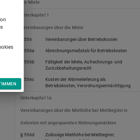
Die Miete
Unterkapitel 1
von
es
Vereinbarungen über die Miete
§ 556
Vereinbarungen über Betriebskosten
ookies
§ 556a
Abrechnungsmaßstab für Betriebskosten
§ 556b
Fälligkeit der Miete, Aufrechnungs- und
Zurückbehaltungsrecht
§ 556c
Kosten der Wärmelieferung als
TIMMEN
Betriebskosten, Verordnungsermächtigung
Unterkapitel 1a
Vereinbarungen über die Miethöhe bei Mietbeginn in
Gebieten mit angespannten Wohnungsmärkten
§ 556d
Zulässige Miethöhe bei Mietbeginn;