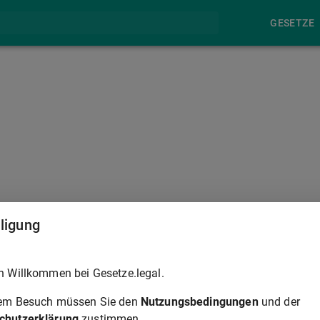
GESETZE
§ 566A
lligung
an den Mieter von dem Vermieter an einen Dritten veräußert, s
h Willkommen bei Gesetze.legal.
ährend der Dauer seines Eigentums aus dem Mietverhältnis
rem Besuch müssen Sie den
Nutzungsbedingungen
und der
chutzerklärung
zustimmen.
er Vermieter für den von dem Erwerber zu ersetzenden Schaden wi