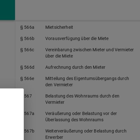
§ 565
Gewerbliche Weitervermietung
§ 566
Kauf bricht nicht Miete
§ 566a
Mietsicherheit
§ 566b
Vorausverfügung über die Miete
§ 566c
Vereinbarung zwischen Mieter und Vermieter
über die Miete
§ 566d
Aufrechnung durch den Mieter
§ 566e
Mitteilung des Eigentumsübergangs durch
den Vermieter
§ 567
Belastung des Wohnraums durch den
Vermieter
o
§ 567a
Veräußerung oder Belastung vor der
Überlassung des Wohnraums
§ 567b
Weiterveräußerung oder Belastung durch
Erwerber
e