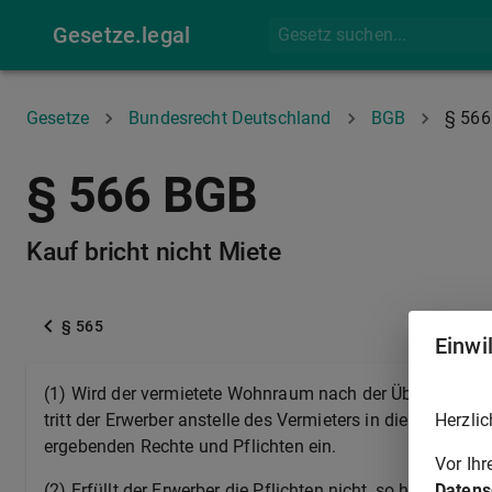
Gesetze.legal
Gesetze
Bundesrecht Deutschland
BGB
§ 566
§ 566 BGB
Kauf bricht nicht Miete
§ 565
Einwi
(1) Wird der vermietete Wohnraum nach der Überlassung 
Herzlic
tritt der Erwerber anstelle des Vermieters in die sich w
ergebenden Rechte und Pflichten ein.
Vor Ih
Datens
(2) Erfüllt der Erwerber die Pflichten nicht, so haftet d