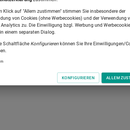
et hat. Erlangt der Mieter von dem Übergang des Eigentums durc
m Klick auf "Allem zustimmen" stimmen Sie insbesondere der
 von der Haftung befreit, wenn nicht der Mieter das
dung von Cookies (ohne Werbecookies) und der Verwendung 
ndigung zulässig ist.
 Analytics zu. Die Einwilligung bzgl. Werbung und Werbecooki
 in einem separaten Dialog.
§ 566A
ie Schaltfläche
Konfigurieren
können Sie Ihre Einwilligungen/C
en.
 der Tastatur zur Navigation zwischen Normen.
um
KONFIGURIEREN
ALLEM ZUS