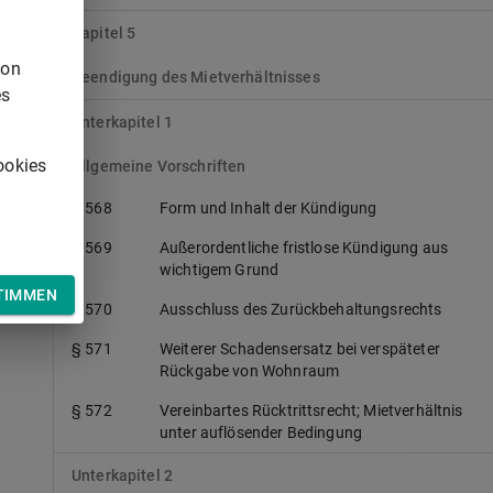
h
Kapitel 5
von
Beendigung des Mietverhältnisses
es
Unterkapitel 1
ookies
Allgemeine Vorschriften
§ 568
Form und Inhalt der Kündigung
§ 569
Außerordentliche fristlose Kündigung aus
wichtigem Grund
TIMMEN
§ 570
Ausschluss des Zurückbehaltungsrechts
§ 571
Weiterer Schadensersatz bei verspäteter
Rückgabe von Wohnraum
§ 572
Vereinbartes Rücktrittsrecht; Mietverhältnis
unter auflösender Bedingung
Unterkapitel 2