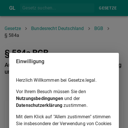
GL
GESETZE
Gesetze
Bundesrecht Deutschland
BGB
§ 584a
§ 584a BGB
Einwilligung
Ausschluss bestimmter mietrechtlicher Kündig
ungsrechte
Herzlich Willkommen bei Gesetze.legal.
§ 584
§ 584B
Vor Ihrem Besuch müssen Sie den
Nutzungsbedingungen
und der
Datenschutzerklärung
zustimmen.
(1) Dem Pächter steht das in
§ 540 Abs. 1
bestimmte Kündigungsrecht nicht zu.
Mit dem Klick auf "Allem zustimmen" stimmen
Sie insbesondere der Verwendung von Cookies
(2) Der Verpächter ist nicht berechtigt, das