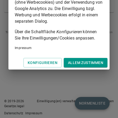
(ohne Werbecookies) und der Verwendung von
Pachtverhältnis nach
§ 580
zu kündigen.
Google Analytics zu. Die Einwilligung bzgl.
Werbung und Werbecookies erfolgt in einem
separaten Dialog.
§ 584
§ 584B
Über die Schaltfläche
Konfigurieren
können
Tipp
: Swipen Sie auf dem Bildschirm links oder rechts zur Navigation zwischen
Normen.
Sie Ihre Einwilligungen/Cookies anpassen.
Impressum
KONFIGURIEREN
ALLEM ZUSTIMMEN
© 2019-
2026
Einwilligung(en) verwalten
Nutzungsbedingungen
NORMENLISTE
Gesetze.legal
Datenschutz
Impressum