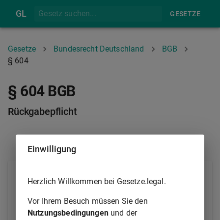
GL
GESETZE
Gesetze
Bundesrecht Deutschland
BGB
§ 604
§ 604 BGB
Rückgabepflicht
§ 603
§ 605
Einwilligung
(1) Der Entleiher ist verpflichtet, die geliehene Sache
Herzlich Willkommen bei Gesetze.legal.
nach dem Ablauf der für die Leihe bestimmten Zeit
zurückzugeben.
Vor Ihrem Besuch müssen Sie den
Nutzungsbedingungen
und der
(2) Ist eine Zeit nicht bestimmt, so ist die Sache