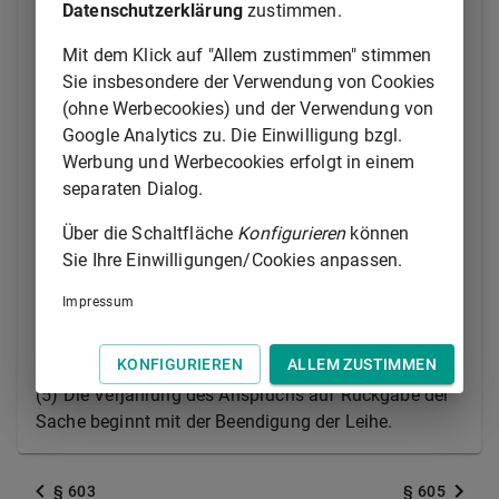
Datenschutzerklärung
zustimmen.
zurückzugeben, nachdem der Entleiher den sich aus
dem Zweck der Leihe ergebenden Gebrauch gemacht
Mit dem Klick auf "Allem zustimmen" stimmen
hat. Der Verleiher kann die Sache schon vorher
Sie insbesondere der Verwendung von Cookies
zurückfordern, wenn so viel Zeit verstrichen ist, dass
(ohne Werbecookies) und der Verwendung von
der Entleiher den Gebrauch hätte machen können.
Google Analytics zu. Die Einwilligung bzgl.
Werbung und Werbecookies erfolgt in einem
(3) Ist die Dauer der Leihe weder bestimmt noch aus
separaten Dialog.
dem Zweck zu entnehmen, so kann der Verleiher die
Sache jederzeit zurückfordern.
Über die Schaltfläche
Konfigurieren
können
Sie Ihre Einwilligungen/Cookies anpassen.
(4) Überlässt der Entleiher den Gebrauch der Sache
einem Dritten, so kann der Verleiher sie nach der
Impressum
Beendigung der Leihe auch von dem Dritten
zurückfordern.
KONFIGURIEREN
ALLEM ZUSTIMMEN
(5) Die Verjährung des Anspruchs auf Rückgabe der
Sache beginnt mit der Beendigung der Leihe.
§ 603
§ 605