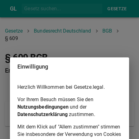
GL
GESETZE
Gesetze
Bundesrecht Deutschland
BGB
§ 609
§ 609 BGB
Einwilligung
Entgelt
Herzlich Willkommen bei Gesetze.legal.
§ 608
§ 610
Vor Ihrem Besuch müssen Sie den
Nutzungsbedingungen
und der
Ein Entgelt hat der Darlehensnehmer spätestens bei
Datenschutzerklärung
zustimmen.
Rückerstattung der überlassenen Sache zu bezahlen.
Mit dem Klick auf "Allem zustimmen" stimmen
Sie insbesondere der Verwendung von Cookies
§ 608
§ 610