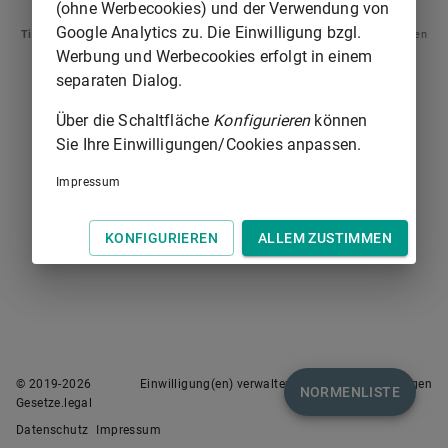
(ohne Werbecookies) und der Verwendung von
Google Analytics zu. Die Einwilligung bzgl.
Tipp
: Swipen Sie auf dem Bildschirm links oder rechts zur Navigation zwischen
Normen.
Werbung und Werbecookies erfolgt in einem
separaten Dialog.
Über die Schaltfläche
Konfigurieren
können
Sie Ihre Einwilligungen/Cookies anpassen.
Impressum
KONFIGURIEREN
ALLEM ZUSTIMMEN
© 2019-
2026
Einwilligung(en) verwalten
Nutzungsbedingungen
NORMENLISTE
Gesetze.legal
Datenschutz
Impressum