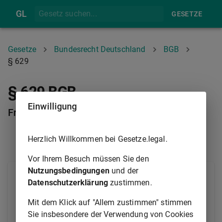
GL
GESETZE
Gesetze
Bundesrecht Deutschland
BGB
§ 629
§ 629 BGB
Einwilligung
Freizeit zur Stellungssuche
Herzlich Willkommen bei Gesetze.legal.
§ 628
§ 630
Vor Ihrem Besuch müssen Sie den
Nutzungsbedingungen
und der
Nach der Kündigung eines dauernden
Datenschutzerklärung
zustimmen.
Dienstverhältnisses hat der Dienstberechtigte dem
Verpflichteten auf Verlangen angemessene Zeit zum
Mit dem Klick auf "Allem zustimmen" stimmen
Aufsuchen eines anderen Dienstverhältnisses zu
Sie insbesondere der Verwendung von Cookies