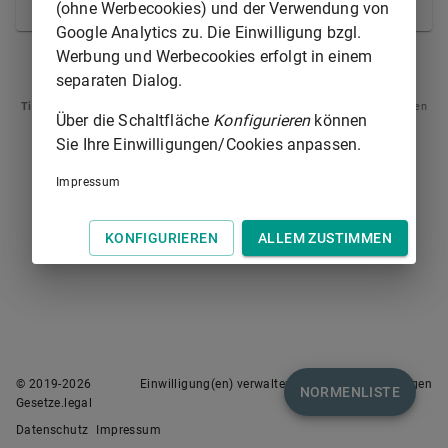
gewähren.
(ohne Werbecookies) und der Verwendung von
Google Analytics zu. Die Einwilligung bzgl.
Werbung und Werbecookies erfolgt in einem
§ 628
§ 630
separaten Dialog.
Tipp
: Swipen Sie auf dem Bildschirm links oder rechts zur Navigation zwischen
Über die Schaltfläche
Konfigurieren
können
Normen.
Sie Ihre Einwilligungen/Cookies anpassen.
Impressum
KONFIGURIEREN
ALLEM ZUSTIMMEN
© 2019-
2026
Einwilligung(en) verwalten
Nutzungsbedingungen
NORMENLISTE
Gesetze.legal
Datenschutz
Impressum