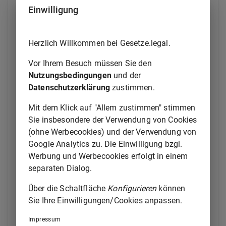
entrichten.
Einwilligung
(2) Die Vergütung des Unternehmers für ein Werk,
dessen Herstellung der Besteller einem Dritten
Herzlich Willkommen bei Gesetze.legal.
versprochen hat, wird spätestens fällig,
Vor Ihrem Besuch müssen Sie den
1.
soweit der Besteller von dem Dritten für
Nutzungsbedingungen
und der
das versprochene Werk wegen dessen
Datenschutzerklärung
zustimmen.
Herstellung seine Vergütung oder Teile
davon erhalten hat,
Mit dem Klick auf "Allem zustimmen" stimmen
2.
soweit das Werk des Bestellers von dem
Sie insbesondere der Verwendung von Cookies
Dritten abgenommen worden ist oder als
(ohne Werbecookies) und der Verwendung von
abgenommen gilt oder
Google Analytics zu. Die Einwilligung bzgl.
3.
wenn der Unternehmer dem Besteller
Werbung und Werbecookies erfolgt in einem
erfolglos eine angemessene Frist zur
separaten Dialog.
Auskunft über die in den Nummern 1 und 2
bezeichneten Umstände bestimmt hat.
Über die Schaltfläche
Konfigurieren
können
Sie Ihre Einwilligungen/Cookies anpassen.
Hat der Besteller dem Dritten wegen möglicher
Mängel des Werks Sicherheit geleistet, gilt Satz 1 nur,
Impressum