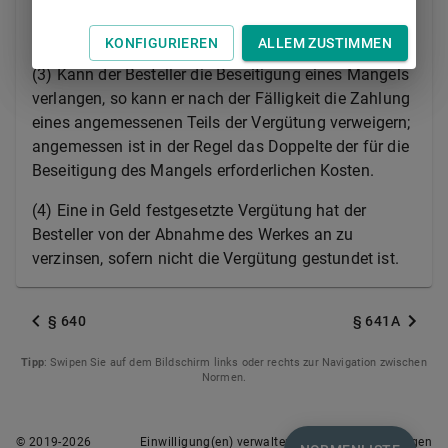
wenn der Unternehmer dem Besteller entsprechende
Sicherheit leistet.
KONFIGURIEREN
ALLEM ZUSTIMMEN
(3) Kann der Besteller die Beseitigung eines Mangels
verlangen, so kann er nach der Fälligkeit die Zahlung
eines angemessenen Teils der Vergütung verweigern;
angemessen ist in der Regel das Doppelte der für die
Beseitigung des Mangels erforderlichen Kosten.
(4) Eine in Geld festgesetzte Vergütung hat der
Besteller von der Abnahme des Werkes an zu
verzinsen, sofern nicht die Vergütung gestundet ist.
§ 640
§ 641A
Tipp
: Swipen Sie auf dem Bildschirm links oder rechts zur Navigation zwischen
Normen.
© 2019-
2026
Einwilligung(en) verwalten
Nutzungsbedingungen